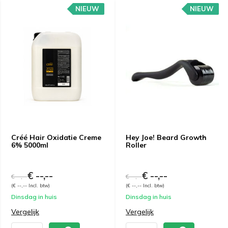
NIEUW
NIEUW
Créé Hair Oxidatie Creme
Hey Joe! Beard Growth
6% 5000ml
Roller
€ --,--
€ --,--
€ --,--
€ --,--
(€ --,-- Incl. btw)
(€ --,-- Incl. btw)
Dinsdag in huis
Dinsdag in huis
Vergelijk
Vergelijk