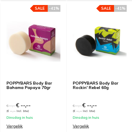
SALE
-41%
SALE
-41%
POPPYBARS Body Bar
POPPYBARS Body Bar
Bahama Papaya 70gr
Rockin' Rebel 60g
€ --,--
€ --,--
€ --,--
€ --,--
(€ --,-- Incl. btw)
(€ --,-- Incl. btw)
Dinsdag in huis
Dinsdag in huis
Vergelijk
Vergelijk