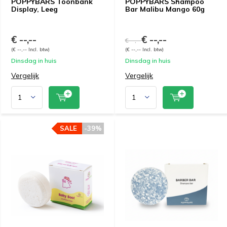
POPPYBARS Toonbank
POPPYBARS Shampoo
Display, Leeg
Bar Malibu Mango 60g
€ --,--
€ --,--
€ --,--
(€ --,-- Incl. btw)
(€ --,-- Incl. btw)
Dinsdag in huis
Dinsdag in huis
Vergelijk
Vergelijk
SALE
-39%