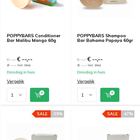
POPPYBARS Conditioner
POPPYBARS Shampoo
Bar Malibu Mango 60g
Bar Bahama Papaya 60gr
€ --,--
€ --,--
€ --,--
€ --,--
(€ --,-- Incl. btw)
(€ --,-- Incl. btw)
Dinsdag in huis
Dinsdag in huis
Vergelijk
Vergelijk
SALE
-39%
SALE
-47%