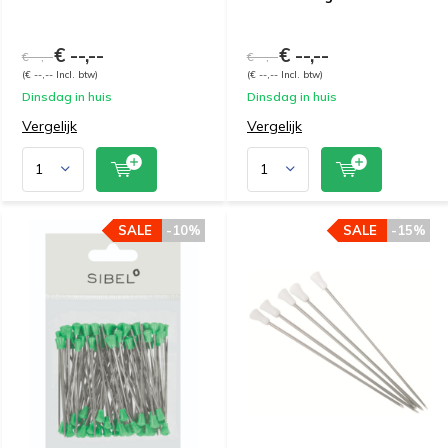
€ --,--
€ --,--
€ --,--
€ --,--
(€ --,-- Incl. btw)
(€ --,-- Incl. btw)
Dinsdag in huis
Dinsdag in huis
Vergelijk
Vergelijk
SALE
-10%
SALE
-15%