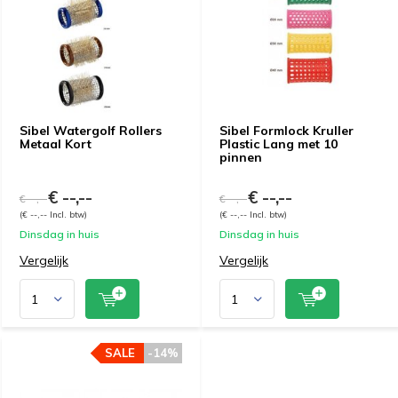
Sibel Watergolf Rollers
Sibel Formlock Kruller
Metaal Kort
Plastic Lang met 10
pinnen
€ --,--
€ --,--
€ --,--
€ --,--
(€ --,-- Incl. btw)
(€ --,-- Incl. btw)
Dinsdag in huis
Dinsdag in huis
Vergelijk
Vergelijk
SALE
-14%