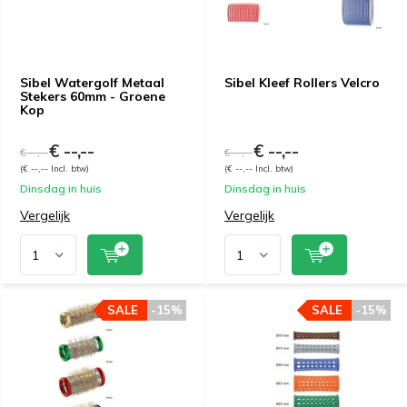
Sibel Watergolf Metaal
Sibel Kleef Rollers Velcro
Stekers 60mm - Groene
Kop
€ --,--
€ --,--
€ --,--
€ --,--
(€ --,-- Incl. btw)
(€ --,-- Incl. btw)
Dinsdag in huis
Dinsdag in huis
Vergelijk
Vergelijk
SALE
-15%
SALE
-15%