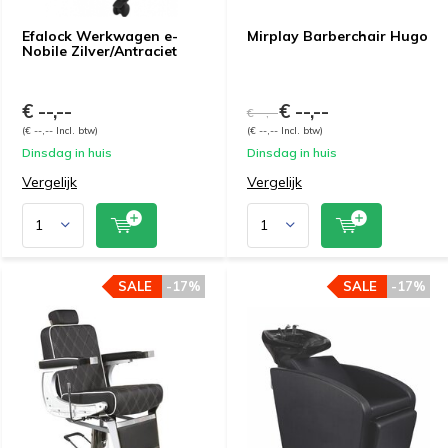
Efalock Werkwagen e-
Mirplay Barberchair Hugo
Nobile Zilver/Antraciet
€ --,--
€ --,--
€ --,--
(€ --,-- Incl. btw)
(€ --,-- Incl. btw)
Dinsdag in huis
Dinsdag in huis
Vergelijk
Vergelijk
SALE
-17%
SALE
-17%