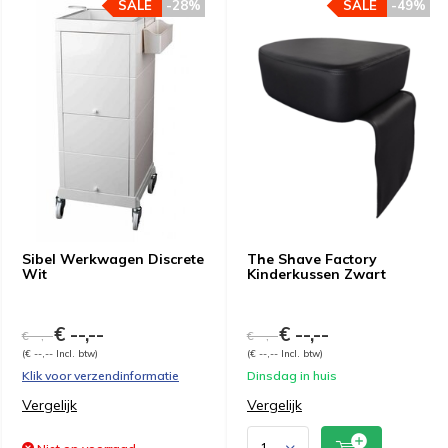
SALE
-28%
SALE
-49%
Sibel Werkwagen Discrete
The Shave Factory
Wit
Kinderkussen Zwart
€ --,--
€ --,--
€ --,--
€ --,--
(€ --,-- Incl. btw)
(€ --,-- Incl. btw)
Klik voor verzendinformatie
Dinsdag in huis
Vergelijk
Vergelijk