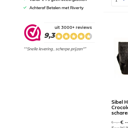
Achteraf Betalen met Riverty
uit 3000+ reviews
9,3
““Snelle levering , scherpe prijzen"”
Sibel H
Crocol
schare
€ --
€ --,--
(€ --,-- Incl. 