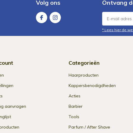
Volg ons
Ontvang d
* Lees hier de we
count
Categorieën
en
Haarproducten
ellingen
Kappersbenodigdheden
ts
Acties
ng aanvragen
Barbier
nglijst
Tools
 producten
Parfum / After Shave