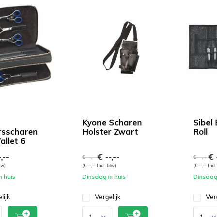
Kyone Scharen
Sibel 
rsscharen
Holster Zwart
Roll
llet 6
,--
€ --,--
€ -
€ --,--
€ --,--
btw)
(€ --,-- Incl. btw)
(€ --,-- Incl
n huis
Dinsdag in huis
Dinsdag 
lijk
Vergelijk
Ver