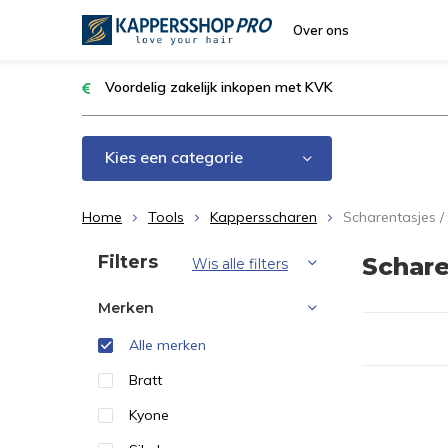
Over ons
Voordelig zakelijk inkopen met KVK
Kies een categorie
Home
Tools
Kappersscharen
Scharentasjes /
Sorteren op:
Filters
Schare
Wis alle filters
Merken
Alle merken
Bratt
Kyone