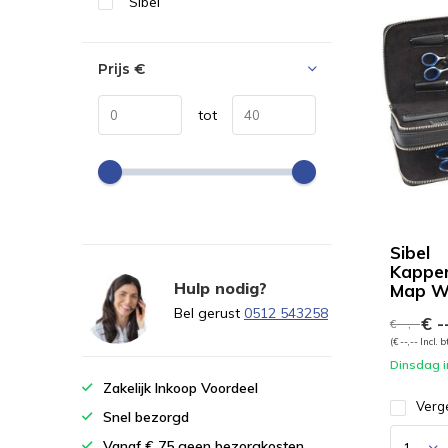
Sibel
Prijs
€
tot
Sibel
Kappe
Hulp nodig?
Map Wa
Bel gerust
0512 543258
€ --
€ --,--
(€ --,-- Incl. 
Dinsdag i
Zakelijk Inkoop Voordeel
Verge
Snel bezorgd
Vanaf € 75 geen bezorgkosten