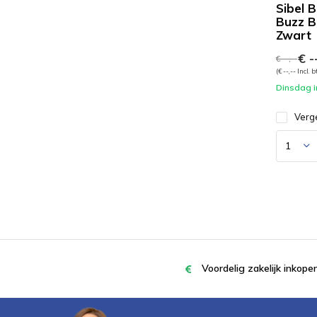
Sibel 
Buzz B
Zwart
€ --
€ --,--
(€ --,-- Incl. 
Dinsdag i
Verge
Voordelig zakelijk inkop