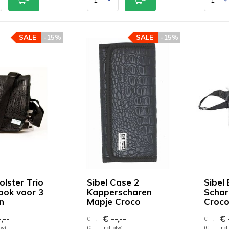
SALE
-15%
SALE
-15%
olster Trio
Sibel Case 2
Sibel 
ook voor 3
Kapperscharen
Schar
n
Mapje Croco
Croc
,--
€ --,--
€ -
€ --,--
€ --,--
btw)
(€ --,-- Incl. btw)
(€ --,-- Incl