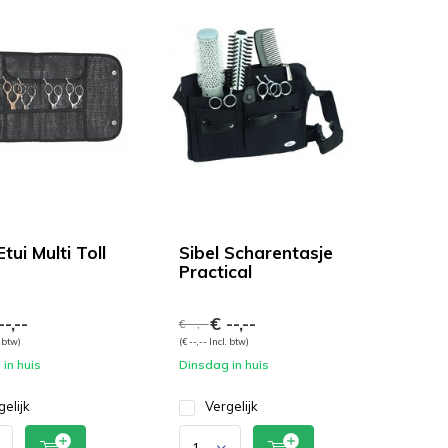
Etui Multi Toll
Sibel Scharentasje
Practical
-,--
€ --,--
€ --,--
. btw)
(€ --,-- Incl. btw)
in huis
Dinsdag in huis
gelijk
Vergelijk