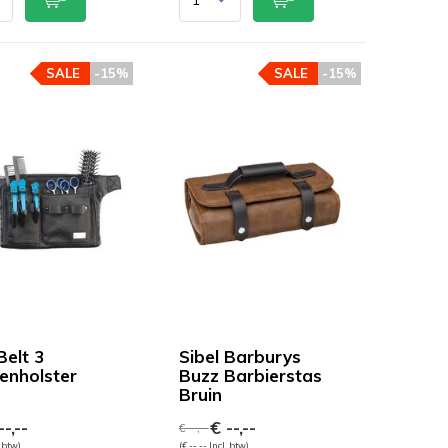
SALE
-15%
SALE
-15%
Belt 3
Sibel Barburys
enholster
Buzz Barbierstas
o
Bruin
-,--
€ --,--
€ --,--
. btw)
(€ --,-- Incl. btw)