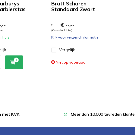
Barburys
Bratt Scharen
arbierstas
Standaard Zwart
,--
€ --,--
€ --,--
btw)
(€ --,-- Incl. btw)
n huis
Klik voor verzendinformatie
lijk
Vergelijk
Niet op voorraad
en met KVK
Meer dan 10.000 tevreden klant