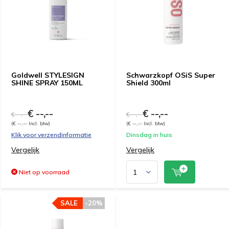
Goldwell STYLESIGN
Schwarzkopf OSiS Super
SHINE SPRAY 150ML
Shield 300ml
€ --,--
€ --,--
€ --,--
€ --,--
(€ --,-- Incl. btw)
(€ --,-- Incl. btw)
Klik voor verzendinformatie
Dinsdag in huis
Vergelijk
Vergelijk
Niet op voorraad
SALE
-20%