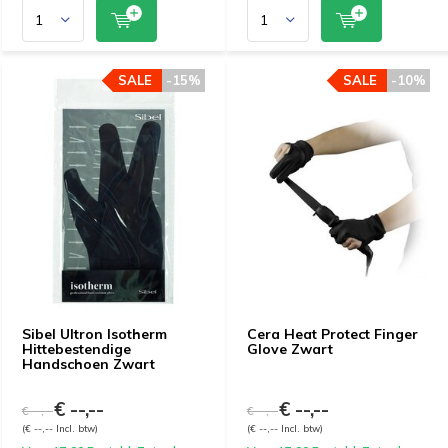
SALE
-15%
SALE
-10%
Sibel Ultron Isotherm
Cera Heat Protect Finger
Hittebestendige
Glove Zwart
Handschoen Zwart
€ --,--
€ --,--
€ --,--
€ --,--
(€ --,-- Incl. btw)
(€ --,-- Incl. btw)