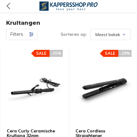
Krultangen
Filters
Sorteren op:
SALE
-35%
SALE
-28%
Cera Curly Ceramische
Cera Cordless
Krultang 32mm
Straightener