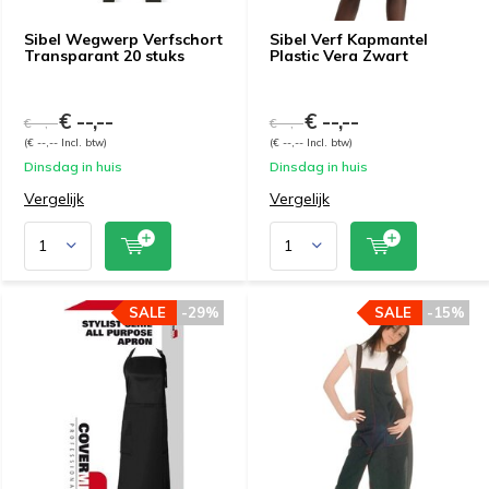
Sibel Wegwerp Verfschort
Sibel Verf Kapmantel
Transparant 20 stuks
Plastic Vera Zwart
€ --,--
€ --,--
€ --,--
€ --,--
(€ --,-- Incl. btw)
(€ --,-- Incl. btw)
Dinsdag in huis
Dinsdag in huis
Vergelijk
Vergelijk
SALE
-29%
SALE
-15%