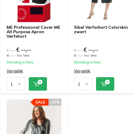
ME Professional Cover ME
Sibel Verfschort Colorskin
All Purpose Apron
zwart
Verfshort
€ --,--
€ --,--
€ --,--
€ --,--
(€ --,-- Incl. btw)
(€ --,-- Incl. btw)
Dinsdag in huis
Dinsdag in huis
Vergelijk
Vergelijk
SALE
-15%