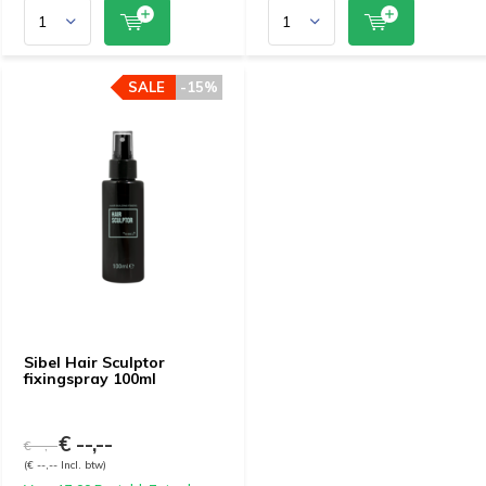
SALE
-15%
Sibel Hair Sculptor
fixingspray 100ml
€ --,--
€ --,--
(€ --,-- Incl. btw)