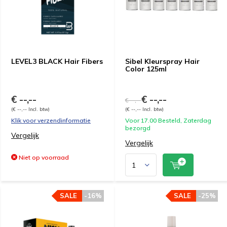
LEVEL3 BLACK Hair Fibers
Sibel Kleurspray Hair
Color 125ml
€ --,--
€ --,--
€ --,--
(€ --,-- Incl. btw)
(€ --,-- Incl. btw)
Klik voor verzendinformatie
Voor 17.00 Besteld, Zaterdag
bezorgd
Vergelijk
Vergelijk
Niet op voorraad
SALE
-16%
SALE
-25%