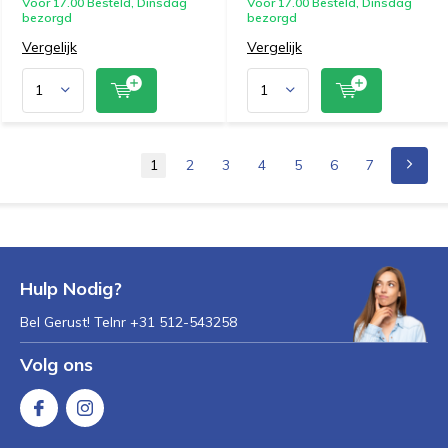
Voor 17.00 Besteld, Dinsdag
Voor 17.00 Besteld, Dinsdag
bezorgd
bezorgd
Vergelijk
Vergelijk
1
2
3
4
5
6
7
Hulp Nodig?
Bel Gerust! Telnr +31 512-543258
Volg ons