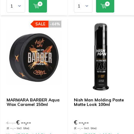
SALE
-44%
MARMARA BARBER Aqua
Nish Man Molding Paste
Wax Caramel 150ml
Matte Look 100ml
€ --,--
€ --,--
€ --,--
(€ --,-- Incl. btw)
(€ --,-- Incl. btw)