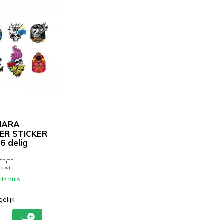
MARA
ER STICKER
6 delig
-,--
. btw)
in huis
gelijk