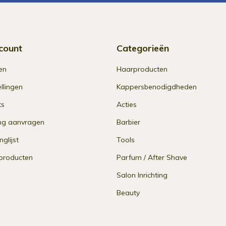
count
Categorieën
en
Haarproducten
ellingen
Kappersbenodigdheden
ts
Acties
ng aanvragen
Barbier
nglijst
Tools
 producten
Parfum / After Shave
Salon Inrichting
Beauty