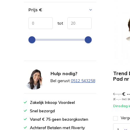
Prijs
€
tot
Trend 
Hulp nodig?
Pad nr
Bel gerust
0512 543258
€ --
€ --,--
(€ --,-- Incl. 
Zakelijk Inkoop Voordeel
Dinsdag i
Snel bezorgd
Verge
Vanaf € 75 geen bezorgkosten
Achteraf Betalen met Riverty