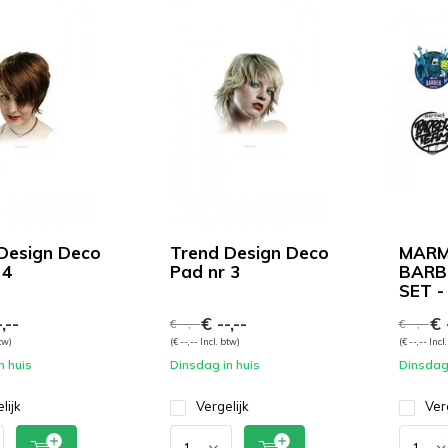
Design Deco
Trend Design Deco
MAR
 4
Pad nr 3
BARB
SET - 
,--
€ --,--
€ -
€ --,--
€ --,--
btw)
(€ --,-- Incl. btw)
(€ --,-- Incl
n huis
Dinsdag in huis
Dinsdag 
lijk
Vergelijk
Ver