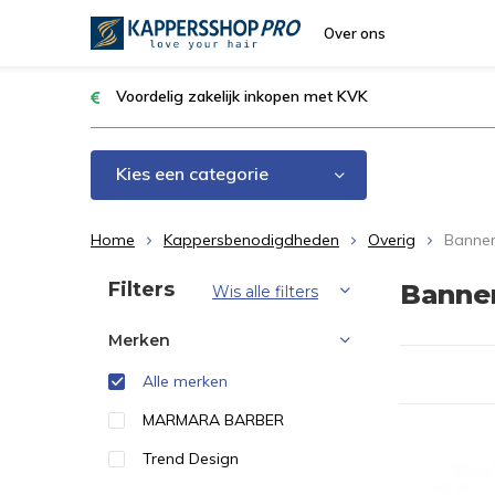
Over ons
Voordelig zakelijk inkopen met KVK
Kies een categorie
Home
Kappersbenodigdheden
Overig
Banner
Sorteren op:
Filters
Banner
Wis alle filters
Merken
Alle merken
MARMARA BARBER
Trend Design