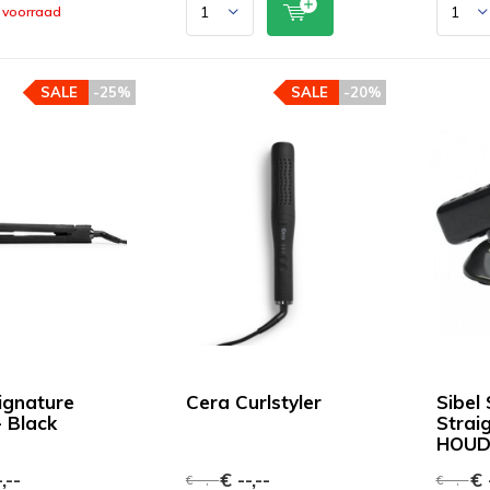
 voorraad
SALE
-25%
SALE
-20%
ignature
Cera Curlstyler
Sibel 
- Black
Strai
HOUD
,--
€ --,--
€ -
€ --,--
€ --,--