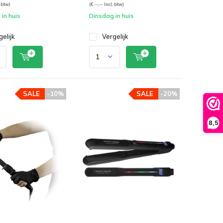
. btw)
(€ --,-- Incl. btw)
in huis
Dinsdag in huis
gelijk
Vergelijk
SALE
-10%
SALE
-20%
8,5