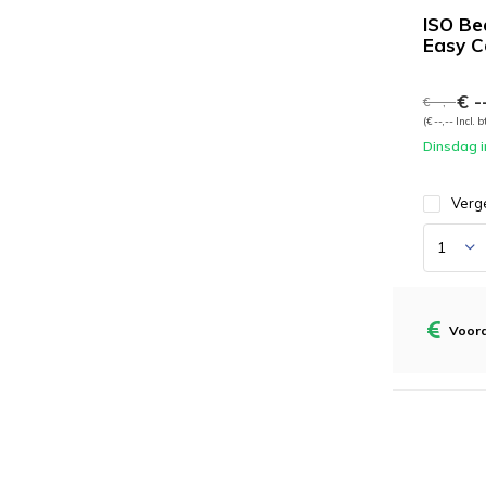
ISO Be
Easy 
€ --
€ --,--
(€ --,-- Incl. 
Dinsdag i
Verge
Voord