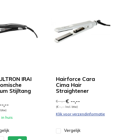
 ULTRON IRAI
Hairforce Cara
omische
Cima Hair
um Stijltang
Straightener
€ --,--
€ --,--
-,--
(€ --,-- Incl. btw)
. btw)
Klik voor verzendinformatie
in huis
gelijk
Vergelijk