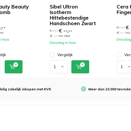
auty Beauty
Sibel Ultron
Cera 
Comb
Isotherm
Finge
Hittebestendige
Handschoen Zwart
,--
€ -
€ --,--
€ --,--
€ --,--
btw)
(€ --,-- Incl
(€ --,-- Incl. btw)
n huis
Dinsdag 
Dinsdag in huis
lijk
Vergelijk
Ver
elig zakelijk inkopen met KVK
Meer dan 10.000 tevrede