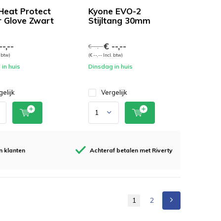
Heat Protect
Kyone EVO-2
r Glove Zwart
Stijltang 30mm
-,--
€ --,--
€ --,--
. btw)
(€ --,-- Incl. btw)
in huis
Dinsdag in huis
gelijk
Vergelijk
n klanten
Achteraf betalen met Riverty
1
2