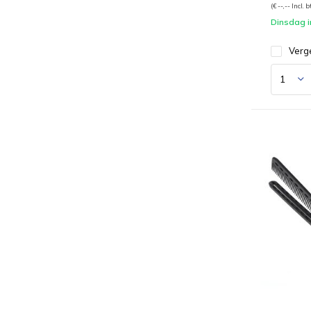
(€ --,-- Incl. 
Dinsdag i
Verge