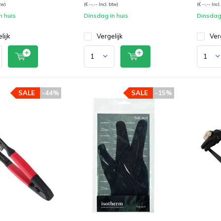
btw)
(€ --,-- Incl. btw)
(€ --,-- Incl
n huis
Dinsdag in huis
Dinsdag 
lijk
Vergelijk
Ver
SALE
-44%
SALE
-15%