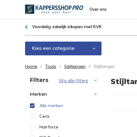
Over ons
Voordelig zakelijk inkopen met KVK
Kies een categorie
Home
Tools
Stijltangen
Stijltangen
Sorteren op:
Filters
Stijlt
Wis alle filters
Merken
Alle merken
Cera
Hairforce