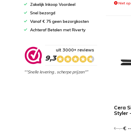
Niet op
Zakelijk Inkoop Voordeel
Snel bezorgd
Vanaf € 75 geen bezorgkosten
Achteraf Betalen met Riverty
uit 3000+ reviews
9,3
““Snelle levering , scherpe prijzen"”
Cera S
Styler 
€ --
€ --,--