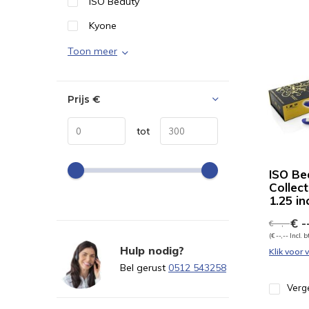
ISO Beauty
Kyone
Toon meer
Prijs
€
tot
ISO Be
Collect
1.25 in
€ --
€ --,--
(€ --,-- Incl. 
Hulp nodig?
Klik voor
Bel gerust
0512 543258
Verge