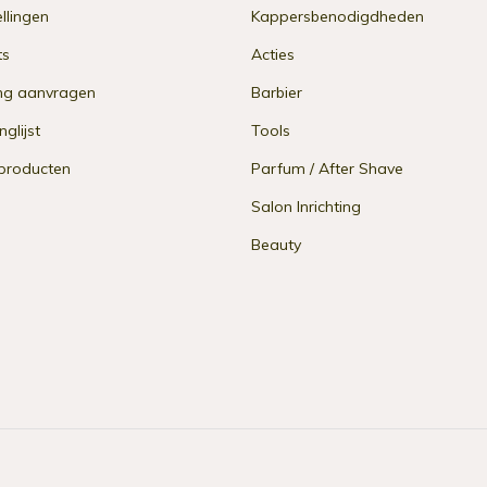
ellingen
Kappersbenodigdheden
ts
Acties
ng aanvragen
Barbier
nglijst
Tools
 producten
Parfum / After Shave
Salon Inrichting
Beauty