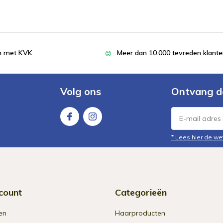
en met KVK
Meer dan 10.000 tevreden klant
Volg ons
Ontvang d
* Lees hier de we
count
Categorieën
en
Haarproducten