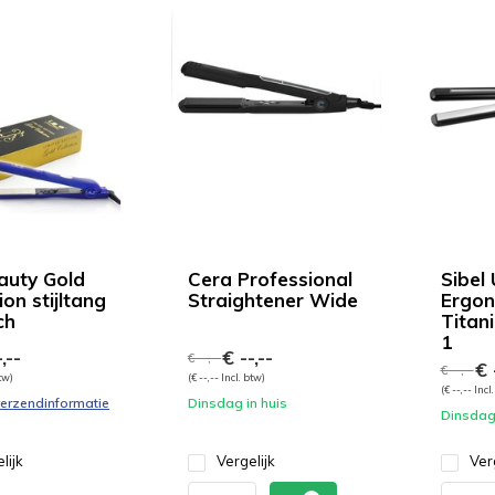
auty Gold
Cera Professional
Sibel
ion stijltang
Straightener Wide
Ergon
ch
Titani
1
,--
€ --,--
€ --,--
€ -
€ --,--
btw)
(€ --,-- Incl. btw)
(€ --,-- Incl
 verzendinformatie
Dinsdag in huis
Dinsdag 
lijk
Vergelijk
Ver