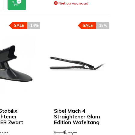
Niet op voorraad
SALE
-14%
SALE
-15%
Stabilix
Sibel Mach 4
ghtener
Straightener Glam
ER Zwart
Edition Wafeltang
-,--
€ --,--
€ --,--