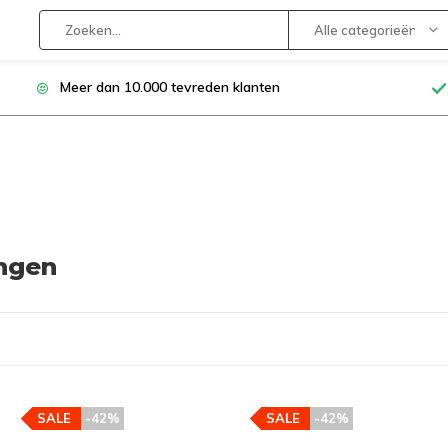
Alle categorieën
Meer dan 10.000 tevreden klanten
angen
SALE
-42%
SALE
-42%