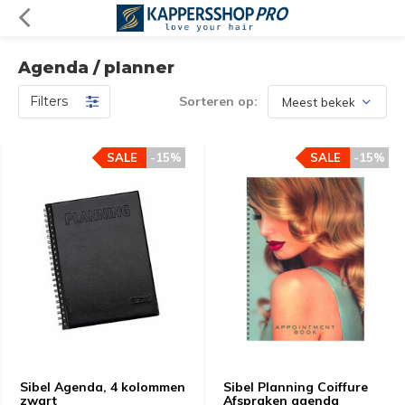
Agenda / planner
Filters
Sorteren op:
SALE
-15%
SALE
-15%
Sibel Agenda, 4 kolommen
Sibel Planning Coiffure
zwart
Afspraken agenda