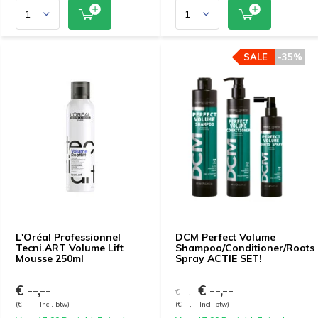
SALE
-35%
L'Oréal Professionnel
DCM Perfect Volume
Tecni.ART Volume Lift
Shampoo/Conditioner/Roots
Mousse 250ml
Spray ACTIE SET!
€ --,--
€ --,--
€ --,--
(€ --,-- Incl. btw)
(€ --,-- Incl. btw)