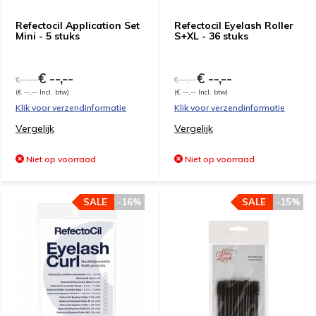
Refectocil Application Set
Refectocil Eyelash Roller
Mini - 5 stuks
S+XL - 36 stuks
€ --,--
€ --,--
€ --,--
€ --,--
(€ --,-- Incl. btw)
(€ --,-- Incl. btw)
Klik voor verzendinformatie
Klik voor verzendinformatie
Vergelijk
Vergelijk
Niet op voorraad
Niet op voorraad
SALE
-16%
SALE
-15%