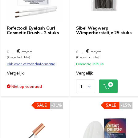
Refectocil Eyelash Curl
Sibel Wegwerp
Cosmetic Brush - 2 stuks
Wimperborsteltje 25 stuks
€ --,--
€ --,--
€ --,--
€ --,--
(€ --,-- Incl. btw)
(€ --,-- Incl. btw)
Klik voor verzendinformatie
Dinsdag in huis
Vergelijk
Vergelijk
Niet op voorraad
SALE
-31%
SALE
-15%