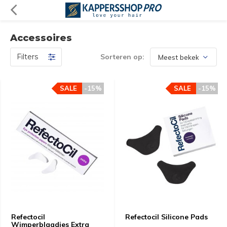
Accessoires
Filters
Sorteren op:
SALE
-15%
SALE
-15%
Refectocil
Refectocil Silicone Pads
Wimperblaadjes Extra