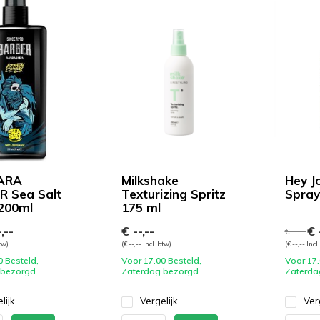
ARA
Milkshake
Hey J
 Sea Salt
Texturizing Spritz
Spray
200ml
175 ml
,--
€ --,--
€ -
€ --,--
btw)
(€ --,-- Incl. btw)
(€ --,-- Incl
0 Besteld,
Voor 17.00 Besteld,
Voor 17.
 bezorgd
Zaterdag bezorgd
Zaterda
lijk
Vergelijk
Ver