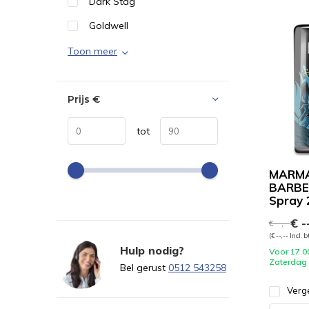
Dark Stag
Goldwell
Toon meer
Prijs
€
tot
MARM
BARBER
Spray 
€ --
€ --,--
(€ --,-- Incl. 
Hulp nodig?
Voor 17.0
Zaterdag
Bel gerust
0512 543258
Verge