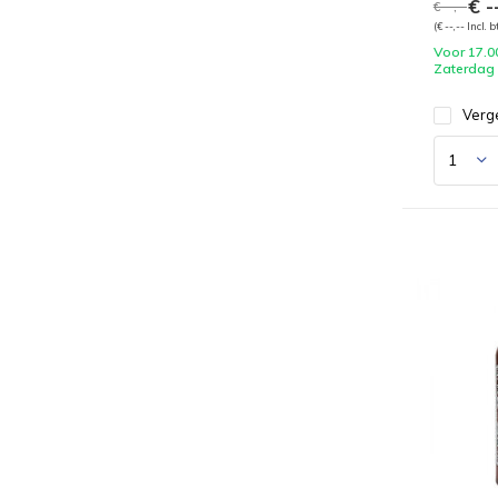
€ --
€ --,--
(€ --,-- Incl. 
Voor 17.0
Zaterdag
Verge