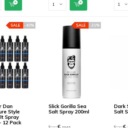
SALE
-40%
SALE
-31%
r Dan
Slick Gorilla Sea
Dark 
ure Style
Salt Spray 200ml
Salt 
lt Spray
- 12 Pack
€ --,--
€ -
€ --,--
€ --,--