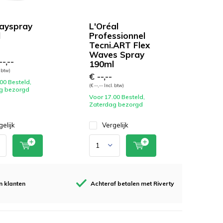
layspray
L'Oréal
l
Professionnel
Tecni.ART Flex
Waves Spray
-,--
190ml
. btw)
€ --,--
00 Besteld,
(€ --,-- Incl. btw)
g bezorgd
Voor 17.00 Besteld,
Zaterdag bezorgd
gelijk
Vergelijk
n klanten
Achteraf betalen met Riverty