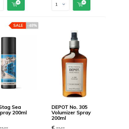
SALE
-48%
Stag Sea
DEPOT No. 305
Spray 200ml
Volumizer Spray
200ml
-,--
€ --,--