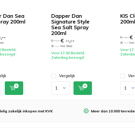
r Dan Sea
Dapper Dan
KIS C
pray 200ml
Signature Style
200m
Sea Salt Spray
200ml
,--
€ -
€ --,--
€ --,--
€ --,--
btw)
(€ --,-- Incl
(€ --,-- Incl. btw)
0 Besteld,
Voor 17.
Voor 17.00 Besteld,
 bezorgd
Zaterda
Zaterdag bezorgd
lijk
Vergelijk
Ver
elig zakelijk inkopen met KVK
Meer dan 10.000 tevrede