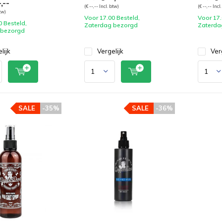
,--
(€ --,-- Incl. btw)
(€ --,-- Incl
btw)
Voor 17.00 Besteld,
Voor 17.
0 Besteld,
Zaterdag bezorgd
Zaterda
 bezorgd
lijk
Vergelijk
Ver
SALE
-35%
SALE
-36%