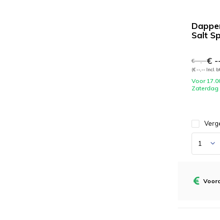
Dappe
Salt S
€ --
€ --,--
(€ --,-- Incl. 
Voor 17.0
Zaterdag
Verge
Voord