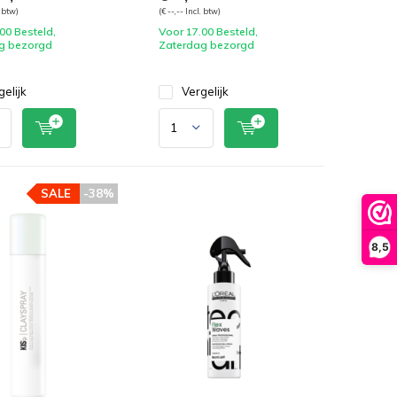
. btw)
(€ --,-- Incl. btw)
00 Besteld,
Voor 17.00 Besteld,
g bezorgd
Zaterdag bezorgd
gelijk
Vergelijk
SALE
-38%
8,5