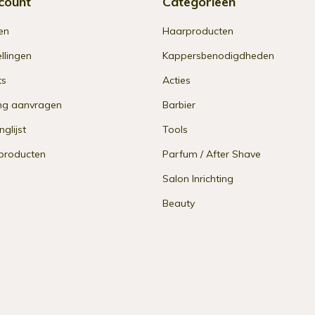
count
Categorieën
en
Haarproducten
ellingen
Kappersbenodigdheden
ts
Acties
ng aanvragen
Barbier
nglijst
Tools
 producten
Parfum / After Shave
Salon Inrichting
Beauty