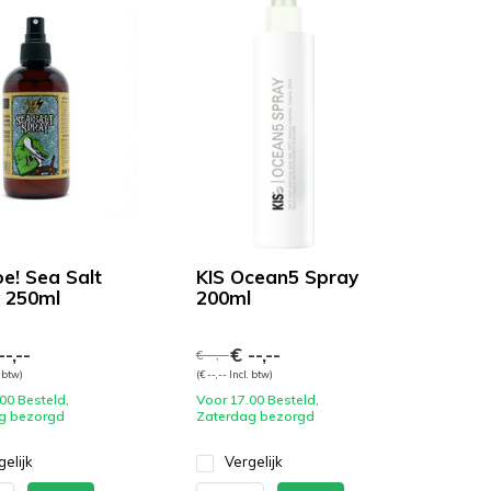
oe! Sea Salt
KIS Ocean5 Spray
 250ml
200ml
-,--
€ --,--
€ --,--
. btw)
(€ --,-- Incl. btw)
00 Besteld,
Voor 17.00 Besteld,
g bezorgd
Zaterdag bezorgd
gelijk
Vergelijk