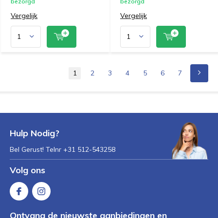
bezorgd
bezorgd
Vergelijk
Vergelijk
1
2
3
4
5
6
7
Hulp Nodig?
Bel Gerust! Telnr +31 512-543258
Volg ons
Ontvang de nieuwste aanbiedingen en