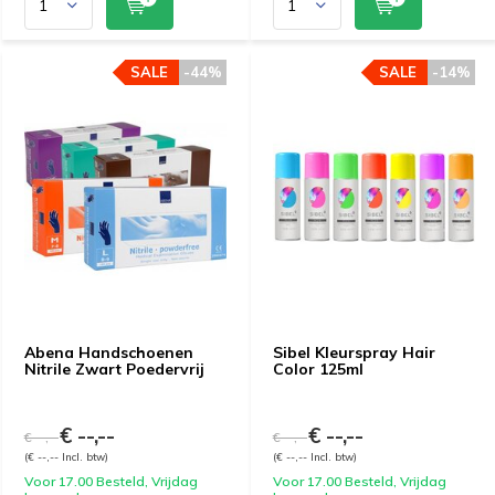
SALE
-44%
SALE
-14%
Abena Handschoenen
Sibel Kleurspray Hair
Nitrile Zwart Poedervrij
Color 125ml
€ --,--
€ --,--
€ --,--
€ --,--
(€ --,-- Incl. btw)
(€ --,-- Incl. btw)
Voor 17.00 Besteld, Vrijdag
Voor 17.00 Besteld, Vrijdag