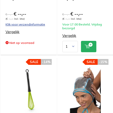
€ --,--
€ --,--
€ --,--
€ --,--
(€ --,-- Incl. btw)
(€ --,-- Incl. btw)
Klik voor verzendinformatie
Voor 17.00 Besteld, Vrijdag
bezorgd
Vergelijk
Vergelijk
Niet op voorraad
SALE
-14%
SALE
-15%