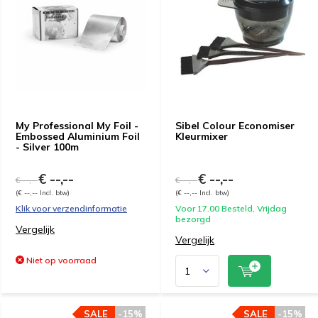
My Professional My Foil -
Sibel Colour Economiser
Embossed Aluminium Foil
Kleurmixer
- Silver 100m
€ --,--
€ --,--
€ --,--
€ --,--
(€ --,-- Incl. btw)
(€ --,-- Incl. btw)
Klik voor verzendinformatie
Voor 17.00 Besteld, Vrijdag
bezorgd
Vergelijk
Vergelijk
Niet op voorraad
SALE
-15%
SALE
-15%