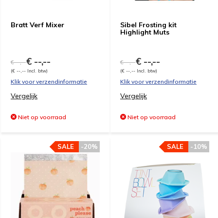
Bratt Verf Mixer
Sibel Frosting kit
Highlight Muts
€ --,--
€ --,--
€ --,--
€ --,--
(€ --,-- Incl. btw)
(€ --,-- Incl. btw)
Klik voor verzendinformatie
Klik voor verzendinformatie
Vergelijk
Vergelijk
Niet op voorraad
Niet op voorraad
SALE
-20%
SALE
-10%