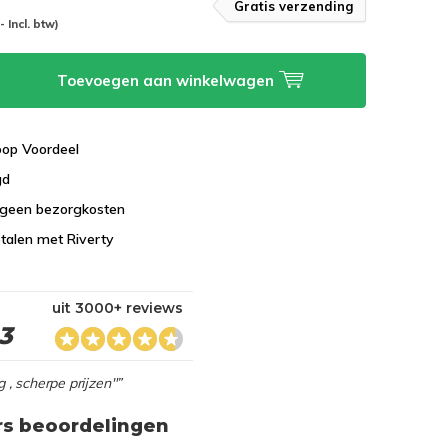
Gratis verzending
-- Incl. btw)
Toevoegen aan winkelwagen
koop Voordeel
gd
 geen bezorgkosten
talen met Riverty
uit 3000+ reviews
,3
g , scherpe prijzen"”
rs beoordelingen