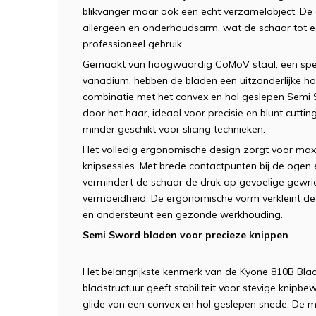
blikvanger maar ook een echt verzamelobject. De e
allergeen en onderhoudsarm, wat de schaar tot 
professioneel gebruik.
Gemaakt van hoogwaardig CoMoV staal, een speci
vanadium, hebben de bladen een uitzonderlijke hard
combinatie met het convex en hol geslepen Semi 
door het haar, ideaal voor precisie en blunt cuttin
minder geschikt voor slicing technieken.
Het volledig ergonomische design zorgt voor max
knipsessies. Met brede contactpunten bij de ogen
vermindert de schaar de druk op gevoelige gewri
vermoeidheid. De ergonomische vorm verkleint de
en ondersteunt een gezonde werkhouding.
Semi Sword bladen voor precieze knippen
Het belangrijkste kenmerk van de Kyone 810B Blac
bladstructuur geeft stabiliteit voor stevige knipb
glide van een convex en hol geslepen snede. De m