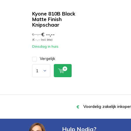
Kyone 810B Black
Matte Finish
Knipschaar
€ --,--
€ --,--
(€ --,-- Incl. btw)
Dinsdag in huis
Vergelijk
Voordelig zakelijk inkop
Hulp Nodig?