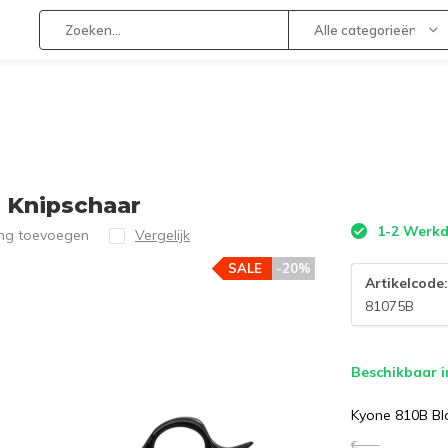
Alle categorieën
h Knipschaar
1-2 Werk
ing toevoegen
Vergelijk
SALE
-20%
Artikelcode
81075B
Beschikbaar i
Kyone 810B Bl
€--,--