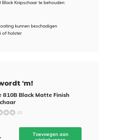
B Black Knipschaar te behouden:
coating kunnen beschadigen
 of holster
wordt 'm!
 810B Black Matte Finish
schaar
(0)
Toevoegen aan
-
winkelwagen