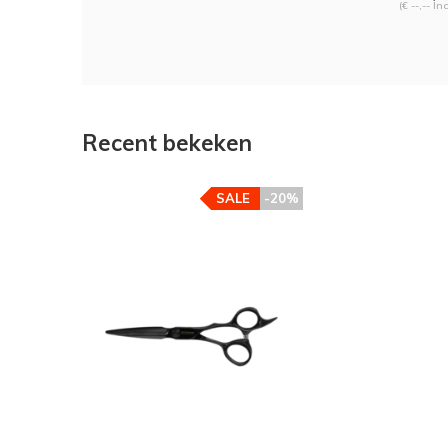
(€ --,-- In
Recent bekeken
SALE
-20%