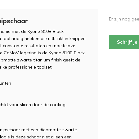
Er zijn nog ge
nipschaar
armonie met de Kyone 810B Black
tool nodig hebben die uitblinkt in knippen
Schrijf j
ert constante resultaten en moeiteloze
e CoMoV legering is de Kyone 810B Black
epmatte zwarte titanium finish geeft de
elke professionele toolset.
punten
hikt voor slicen door de coating
e knipschaar met een diepmatte zwarte
ogie is deze schaar niet alleen een