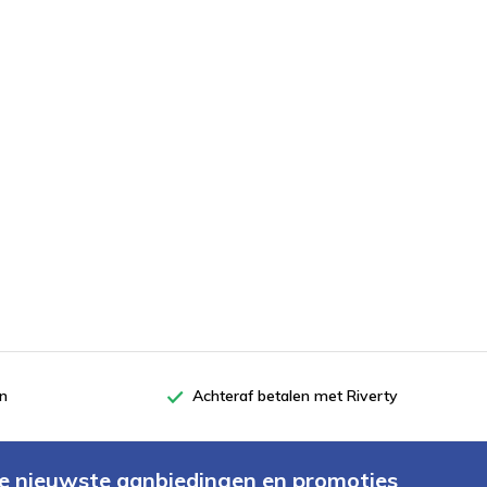
en
Achteraf betalen met Riverty
e nieuwste aanbiedingen en promoties