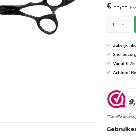
€ --,--
(--,
Zakelijk In
Snel bezor
Vanaf € 75
Achteraf Be
9
““Snelle leverin
Gebruike