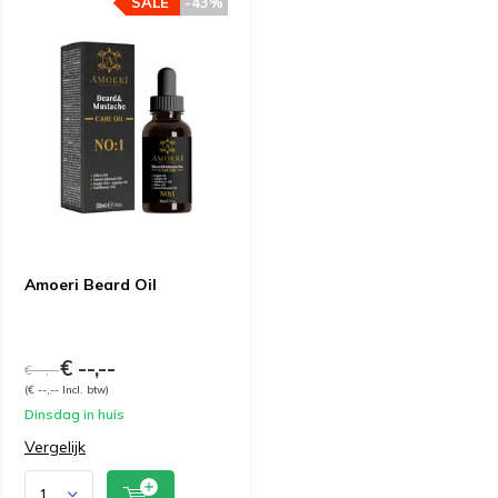
SALE
-43%
Amoeri Beard Oil
€ --,--
€ --,--
(€ --,-- Incl. btw)
Dinsdag in huis
Vergelijk