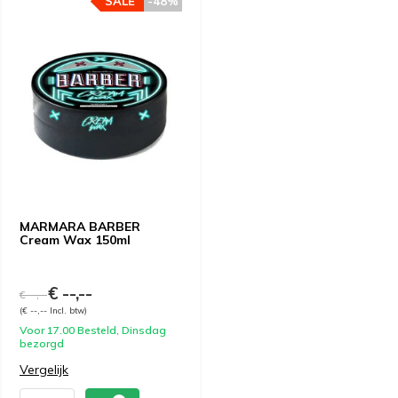
SALE
-48%
MARMARA BARBER
Cream Wax 150ml
€ --,--
€ --,--
(€ --,-- Incl. btw)
Voor 17.00 Besteld, Dinsdag
bezorgd
Vergelijk