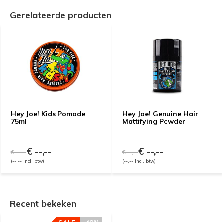
Gerelateerde producten
Hey Joe! Kids Pomade
Hey Joe! Genuine Hair
75ml
Mattifying Powder
€ --,--
€ --,--
€ --,--
€ --,--
(--,-- Incl. btw)
(--,-- Incl. btw)
Recent bekeken