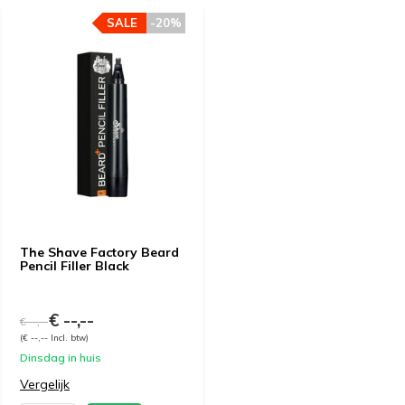
SALE
-20%
The Shave Factory Beard
Pencil Filler Black
€ --,--
€ --,--
(€ --,-- Incl. btw)
Dinsdag in huis
Vergelijk