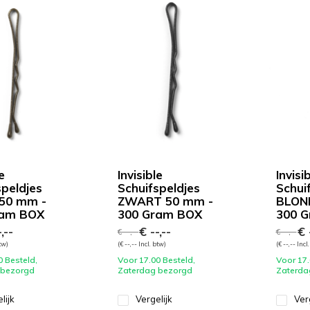
e
Invisible
Invisi
speldjes
Schuifspeldjes
Schui
50 mm -
ZWART 50 mm -
BLON
ram BOX
300 Gram BOX
300 
,--
€ --,--
€ -
€ --,--
€ --,--
btw)
(€ --,-- Incl. btw)
(€ --,-- Incl
0 Besteld,
Voor 17.00 Besteld,
Voor 17.
 bezorgd
Zaterdag bezorgd
Zaterda
lijk
Vergelijk
Ver