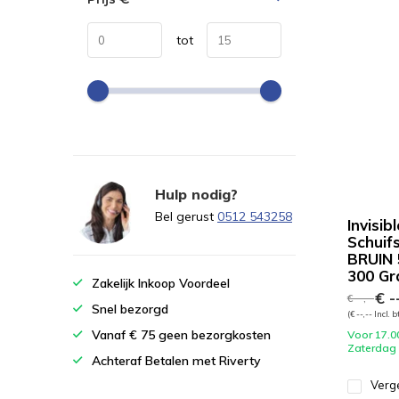
tot
Hulp nodig?
Bel gerust
0512 543258
Invisibl
Schuif
BRUIN 
300 G
Zakelijk Inkoop Voordeel
€ --
€ --,--
Snel bezorgd
(€ --,-- Incl. 
Vanaf € 75 geen bezorgkosten
Voor 17.0
Zaterdag
Achteraf Betalen met Riverty
Verge