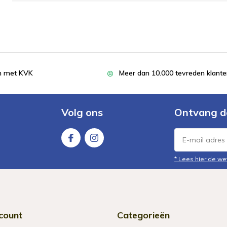
en met KVK
Meer dan 10.000 tevreden klant
Volg ons
Ontvang d
* Lees hier de we
count
Categorieën