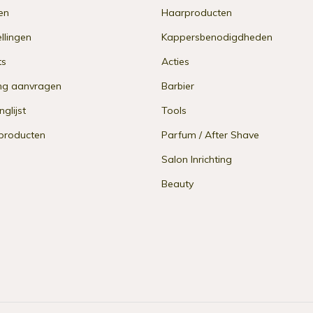
en
Haarproducten
ellingen
Kappersbenodigdheden
ts
Acties
ng aanvragen
Barbier
nglijst
Tools
 producten
Parfum / After Shave
Salon Inrichting
Beauty