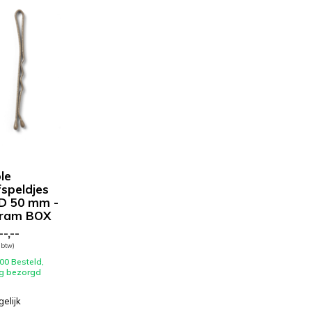
ble
fspeldjes
D 50 mm -
Gram BOX
-,--
. btw)
00 Besteld,
g bezorgd
gelijk