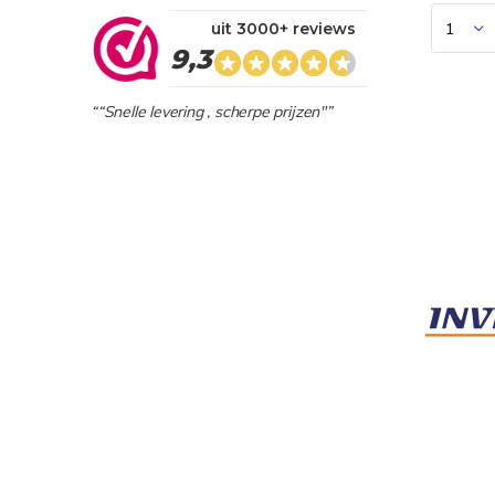
uit 3000+ reviews
9,3
““Snelle levering , scherpe prijzen"”