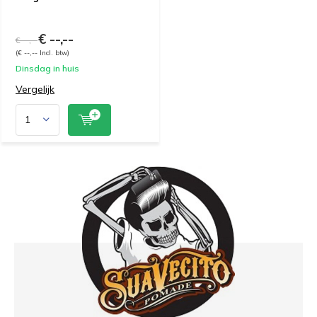
€ --,--
€ --,--
(€ --,-- Incl. btw)
Dinsdag in huis
Vergelijk