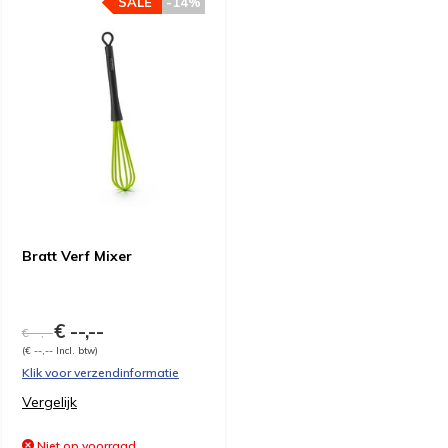
SALE
-14%
Bratt Verf Mixer
€ --,--
€ --,--
(€ --,-- Incl. btw)
Klik voor verzendinformatie
Vergelijk
Niet op voorraad