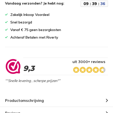
0
9
:
3
9
:
3
5
Vandaag verzonden? Je hebt nog:
Zakelijk Inkoop Voordeel
Snel bezorgd
Vanaf € 75 geen bezorgkosten
Achteraf Betalen met Riverty
uit 3000+ reviews
9,3
““Snelle levering , scherpe prijzen"”
Productomschrijving