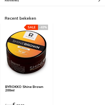
Reviews
Recent bekeken
SALE
-48%
BYROKKO Shine Brown
200ml
€ --,--
€ --,--