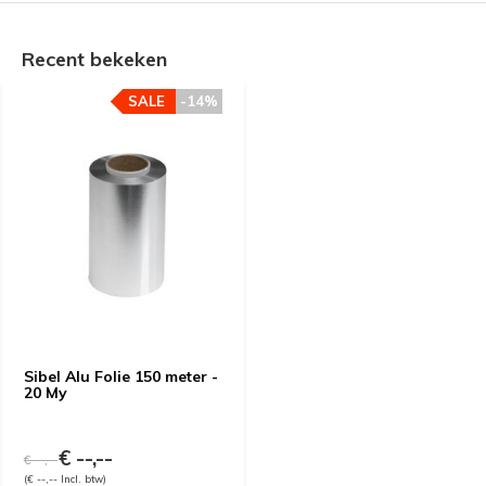
Recent bekeken
SALE
-14%
Sibel Alu Folie 150 meter -
20 My
€ --,--
€ --,--
(€ --,-- Incl. btw)