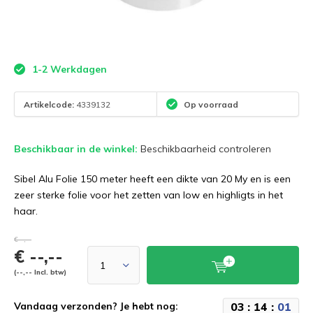
1-2 Werkdagen
Artikelcode:
4339132
Op voorraad
Beschikbaar in de winkel:
Beschikbaarheid controleren
Sibel Alu Folie 150 meter heeft een dikte van 20 My en is een
zeer sterke folie voor het zetten van low en highligts in het
haar.
€--,--
€ --,--
(--,-- Incl. btw)
0
3
:
1
4
:
0
1
Vandaag verzonden? Je hebt nog: