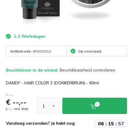
1-2 Werkdagen
Artikelcode:
450020010
Op voorraad
Beschikbaar in de winkel:
Beschikbaarheid controleren
DANDY - HAIR COLOR 3 (DONKERBRUIN) - 60ml
€--,--
€ --,--
(--,-- Incl. btw)
0
6
:
1
5
:
5
6
Vandaag verzonden? Je hebt nog: