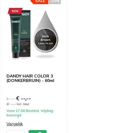
SALE
-20%
DANDY HAIR COLOR 3
(DONKERBRUIN) - 60ml
€ --,--
€ --,--
(€ --,-- Incl. btw)
Voor 17.00 Besteld, Vrijdag
bezorgd
Vergelijk