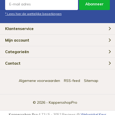
Abonneer
* Lees hier de wettelijke beperkingen
Klantenservice
Mijn account
Categorieën
Contact
Algemene voorwaarden
RSS-feed
Sitemap
© 2026 -
KappersshopPro
Kappersshop Pro
4.73
/
5
-
3052
Reviews @
Webwinkel Keur