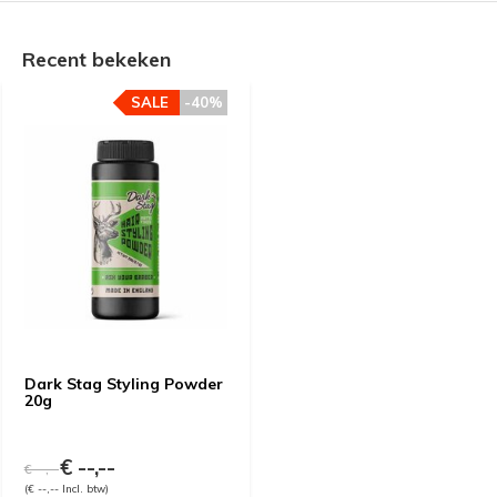
Recent bekeken
SALE
-40%
Dark Stag Styling Powder
20g
€ --,--
€ --,--
(€ --,-- Incl. btw)