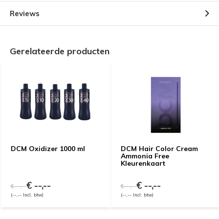
Reviews
Gerelateerde producten
DCM Oxidizer 1000 ml
DCM Hair Color Cream
Ammonia Free
Kleurenkaart
€ --,--
€ --,--
€ --,--
€ --,--
(--,-- Incl. btw)
(--,-- Incl. btw)