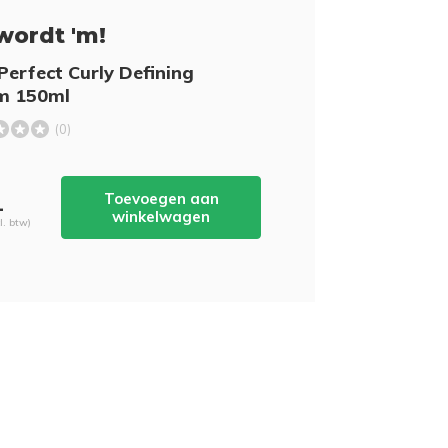
wordt 'm!
erfect Curly Defining
m 150ml
(0)
Toevoegen aan
-
winkelwagen
cl. btw)