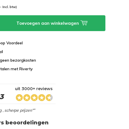
-- Incl. btw)
Toevoegen aan winkelwagen
koop Voordeel
gd
 geen bezorgkosten
talen met Riverty
uit 3000+ reviews
,3
g , scherpe prijzen"”
rs beoordelingen