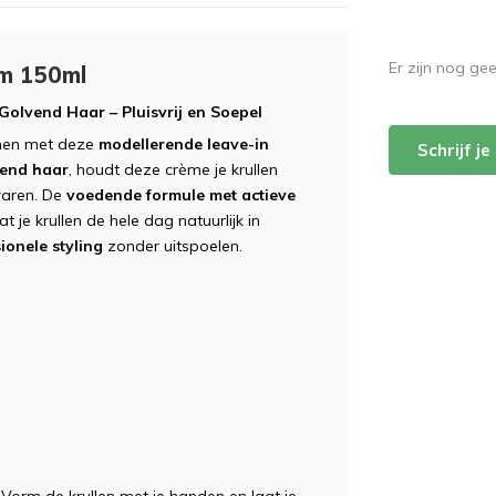
Er zijn nog ge
am 150ml
olvend Haar – Pluisvrij en Soepel
ienen met deze
modellerende leave-in
Schrijf j
vend haar
, houdt deze crème je krullen
zwaren. De
voedende formule met actieve
t je krullen de hele dag natuurlijk in
ionele styling
zonder uitspoelen.