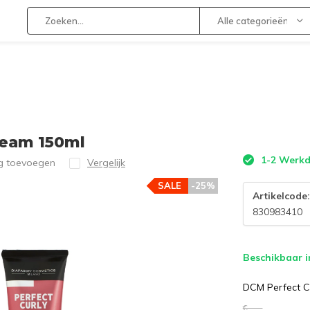
Alle categorieën
ream 150ml
1-2 Werk
ng toevoegen
Vergelijk
SALE
-25%
Artikelcode
830983410
Beschikbaar i
DCM Perfect C
€--,--