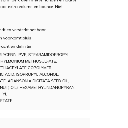
. Vorm de krullen met je handen en laat je
voor extra volume en bounce. Niet
edt en versterkt het haar
en voorkomt pluis
racht en definitie
GLYCERIN, PVP, STEARAMIDOPROPYL
ETHYLMONIUM METHOSULFATE,
ETHACRYLATE COPOLYMER,
C ACID, ISOPROPYL ALCOHOL,
E, ADANSONIA DIGITATA SEED OIL,
NUT) OIL), HEXAMETHYLINDANOPYRAN,
THYL
CETATE