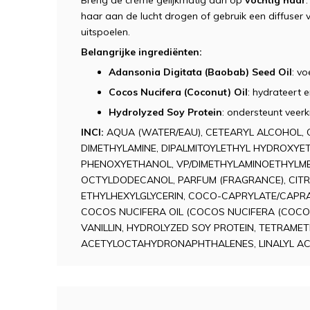
Breng de crème gelijkmatig aan op
vochtig haar
haar aan de lucht drogen of gebruik een diffuser 
uitspoelen.
Belangrijke ingrediënten:
Adansonia Digitata (Baobab) Seed Oil
: vo
Cocos Nucifera (Coconut) Oil
: hydrateert 
Hydrolyzed Soy Protein
: ondersteunt veerk
INCI:
AQUA (WATER/EAU), CETEARYL ALCOHOL, 
DIMETHYLAMINE, DIPALMITOYLETHYL HYDROXY
PHENOXYETHANOL, VP/DIMETHYLAMINOETHYLM
OCTYLDODECANOL, PARFUM (FRAGRANCE), CITRI
ETHYLHEXYLGLYCERIN, COCO-CAPRYLATE/CAPRAT
COCOS NUCIFERA OIL (COCOS NUCIFERA (COCO
VANILLIN, HYDROLYZED SOY PROTEIN, TETRAME
ACETYLOCTAHYDRONAPHTHALENES, LINALYL A