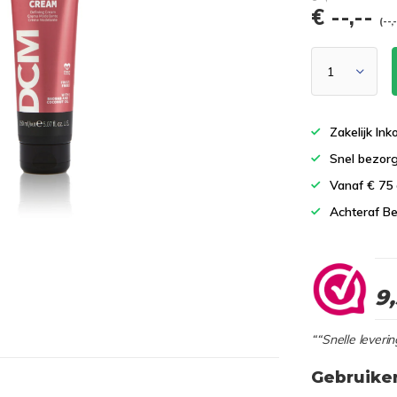
€ --,--
(--,
Zakelijk In
Snel bezor
Vanaf € 75
Achteraf Be
9
““Snelle leverin
Gebruike