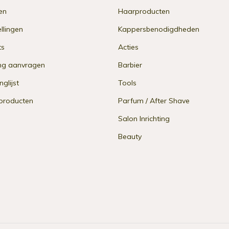
en
Haarproducten
ellingen
Kappersbenodigdheden
ts
Acties
ng aanvragen
Barbier
nglijst
Tools
 producten
Parfum / After Shave
Salon Inrichting
Beauty