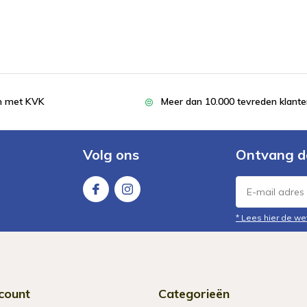
en met KVK
Meer dan 10.000 tevreden klant
Volg ons
Ontvang d
* Lees hier de we
count
Categorieën