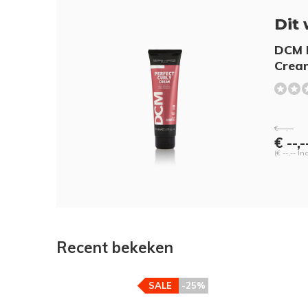
Dit 
DCM P
Crea
€ --,--
€ --,-
(€ --,-- In
Recent bekeken
SALE
-25%