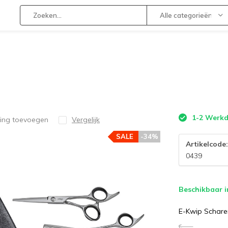
Alle categorieën
1-2 Werk
ling toevoegen
Vergelijk
SALE
-34%
Artikelcode
0439
Beschikbaar i
E-Kwip Scharen
€--,--