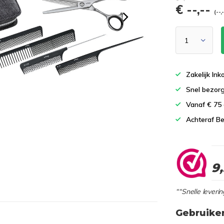
€ --,--
(--,
Zakelijk In
Snel bezor
Vanaf € 75
Achteraf Be
9
““Snelle leverin
Gebruike