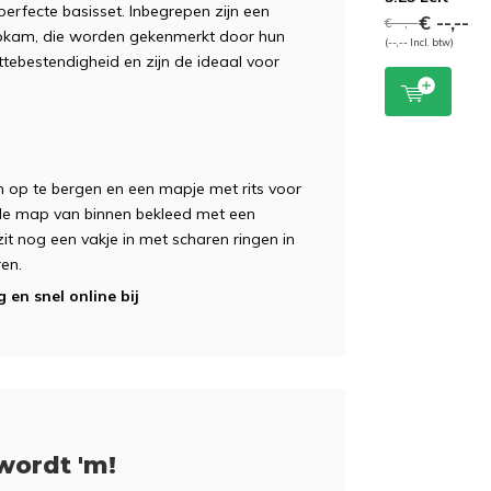
erfecte basisset. Inbegrepen zijn een
€ --,--
€ --,--
ipkam, die worden gekenmerkt door hun
(--,-- Incl. btw)
tebestendigheid en zijn de ideaal voor
n op te bergen en een mapje met rits voor
s de map van binnen bekleed met een
zit nog een vakje in met scharen ringen in
ren.
 en snel online bij
wordt 'm!