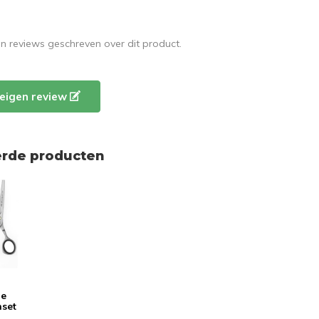
en reviews geschreven over dit product.
e eigen review
erde producten
le
nset