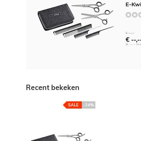
E-Kwi
€ --,--
€ --,-
(€ --,-- In
Recent bekeken
SALE
-34%