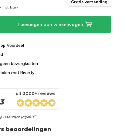
Gratis verzending
-- Incl. btw)
Toevoegen aan winkelwagen
koop Voordeel
gd
 geen bezorgkosten
talen met Riverty
uit 3000+ reviews
,3
g , scherpe prijzen"”
rs beoordelingen