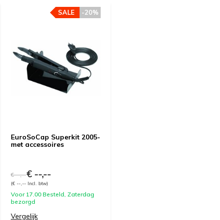
SALE
-20%
EuroSoCap Superkit 2005-
met accessoires
€ --,--
€ --,--
(€ --,-- Incl. btw)
Voor 17.00 Besteld, Zaterdag
bezorgd
Vergelijk