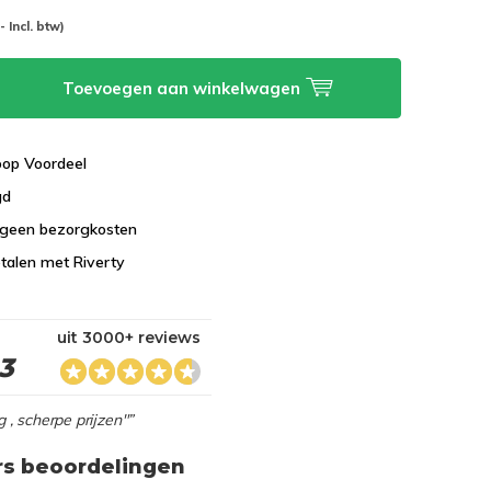
-- Incl. btw)
Toevoegen aan winkelwagen
koop Voordeel
gd
 geen bezorgkosten
talen met Riverty
uit 3000+ reviews
,3
g , scherpe prijzen"”
rs beoordelingen