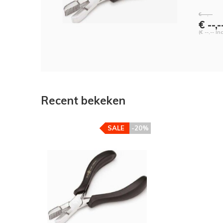
€ --,--
€ --,-
(€ --,-- In
Recent bekeken
SALE
-20%