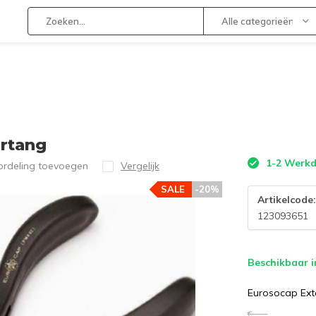
Alle categorieën
ertang
1-2 Werk
ordeling toevoegen
Vergelijk
SALE
-20%
Artikelcode
123093651
Beschikbaar i
Eurosocap Ext
€--,--