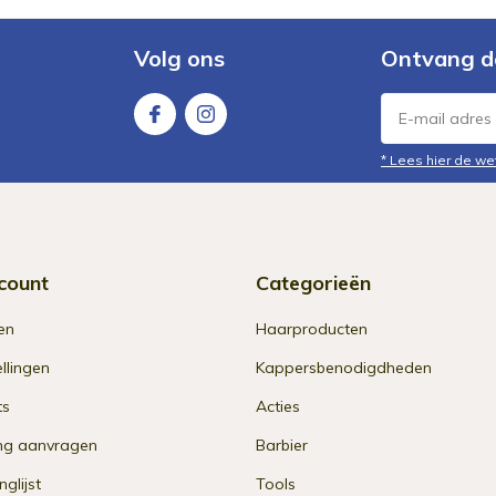
Volg ons
Ontvang d
* Lees hier de we
count
Categorieën
en
Haarproducten
ellingen
Kappersbenodigdheden
ts
Acties
ng aanvragen
Barbier
nglijst
Tools