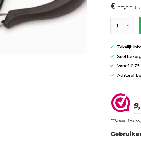
€ --,--
(--,
Zakelijk In
Snel bezor
Vanaf € 75
Achteraf Be
9
““Snelle leverin
Gebruike