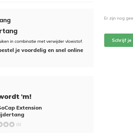
Er zijn nog ge
tang
rtang
Schrijf j
ken in combinatie met verwijder vloeistof.
stel je voordelig en snel online
wordt 'm!
SoCap Extension
ijdertang
(0)