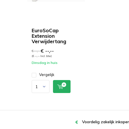
EuroSoCap
Extension
Verwijdertang
€ --,--
€ --,--
(€ --,-- Incl. btw)
Dinsdag in huis
Vergelijk
Voordelig zakelijk inkop