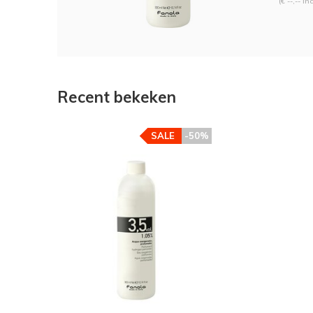
(€ --,-- In
Recent bekeken
SALE
-50%