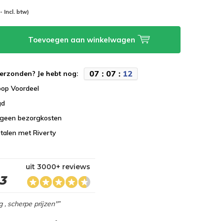
-- Incl. btw)
Toevoegen aan winkelwagen
0
7
:
0
7
:
1
2
erzonden? Je hebt nog:
koop Voordeel
gd
 geen bezorgkosten
talen met Riverty
uit 3000+ reviews
,3
g , scherpe prijzen"”