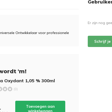
Gebruike
Er zijn nog ge
niversele Ontwikkelaar voor professionele
Schrijf j
wordt 'm!
la Oxydant 1,05 % 300ml
(0)
Toevoegen aan
-
winkelwagen