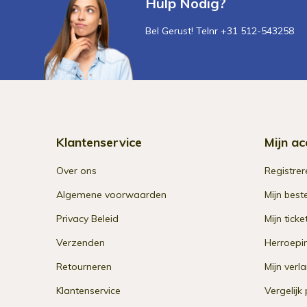
Hulp Nodig?
Bel Gerust! Telnr +31 512-543258
Klantenservice
Mijn ac
Over ons
Registrer
Algemene voorwaarden
Mijn best
Privacy Beleid
Mijn ticke
Verzenden
Herroepi
Retourneren
Mijn verla
Klantenservice
Vergelijk