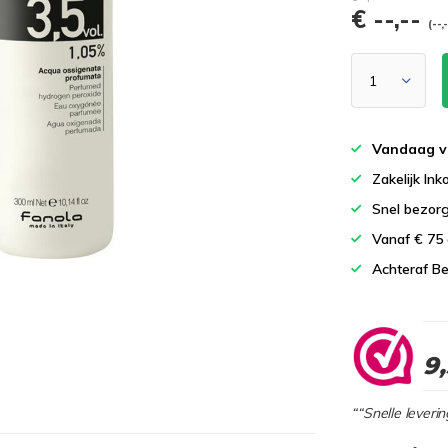
€ --,--
(--,
Vandaag v
Zakelijk In
Snel bezor
Vanaf € 75
Achteraf Be
9
““Snelle leverin