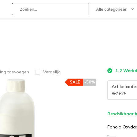
Alle categorieën
1-2 Werk
ling toevoegen
Vergelijk
SALE
-50%
Artikelcode
861675
Beschikbaar i
Fanola Oxydan
€--,--