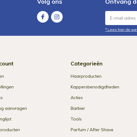
Volg ons
Ontvang d
* Lees hier de we
count
Categorieën
en
Haarproducten
ellingen
Kappersbenodigdheden
ts
Acties
ng aanvragen
Barbier
nglijst
Tools
 producten
Parfum / After Shave