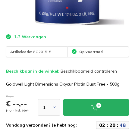
1-2 Werkdagen
Artikelcode:
GO201515
Op voorraad
Beschikbaar in de winkel:
Beschikbaarheid controleren
Goldwell Light Dimensions Oxycur Platin Dust Free - 500g
€--,--
€ --,--
(--,-- Incl. btw)
0
2
:
2
0
:
4
7
Vandaag verzonden? Je hebt nog: