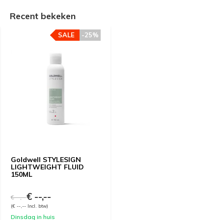
Recent bekeken
SALE
-25%
Goldwell STYLESIGN
LIGHTWEIGHT FLUID
150ML
€ --,--
€ --,--
(€ --,-- Incl. btw)
Dinsdag in huis