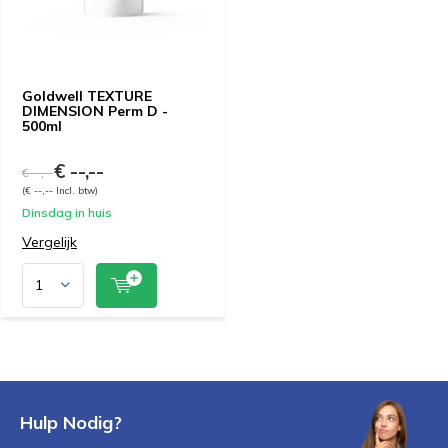
Goldwell TEXTURE
DIMENSION Perm D -
500ml
€ --,--
€ --,--
(€ --,-- Incl. btw)
Dinsdag in huis
Vergelijk
Hulp Nodig?