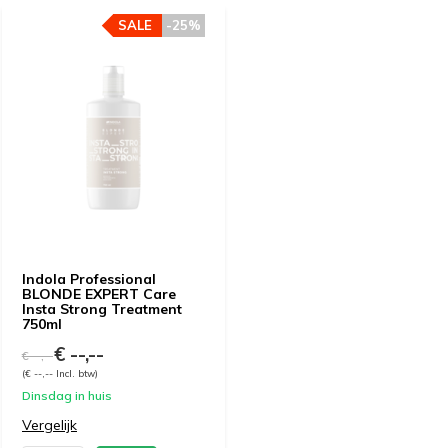
SALE
-25%
Indola Professional
BLONDE EXPERT Care
Insta Strong Treatment
750ml
€ --,--
€ --,--
(€ --,-- Incl. btw)
Dinsdag in huis
Vergelijk