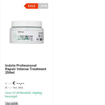
SALE
-25%
Indola Professional
Repair Intense Treatment
250ml
€ --,--
€ --,--
(€ --,-- Incl. btw)
Voor 17.00 Besteld, Vrijdag
bezorgd
Vergelijk