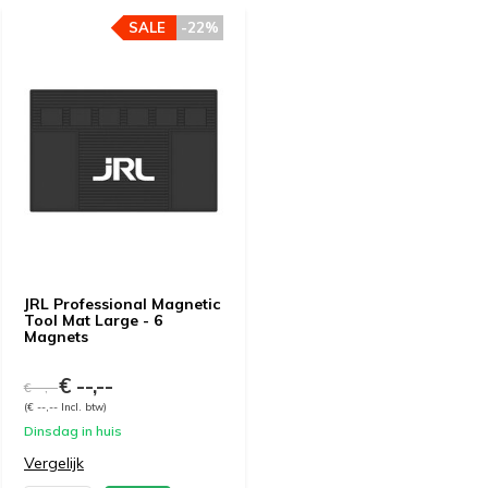
SALE
-22%
JRL Professional Magnetic
Tool Mat Large - 6
Magnets
€ --,--
€ --,--
(€ --,-- Incl. btw)
Dinsdag in huis
Vergelijk