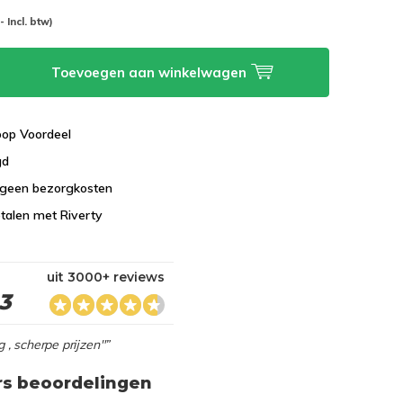
-- Incl. btw)
Toevoegen aan winkelwagen
koop Voordeel
gd
 geen bezorgkosten
talen met Riverty
uit 3000+ reviews
,3
g , scherpe prijzen"”
rs beoordelingen