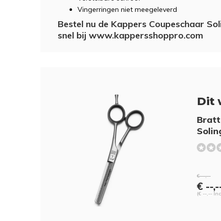
Vingerringen niet meegeleverd
Bestel nu de Kappers Coupeschaar Soli
snel bij www.kappersshoppro.com
Dit 
Brat
Solin
€ --,--
€ --,-
(€ --,-- In