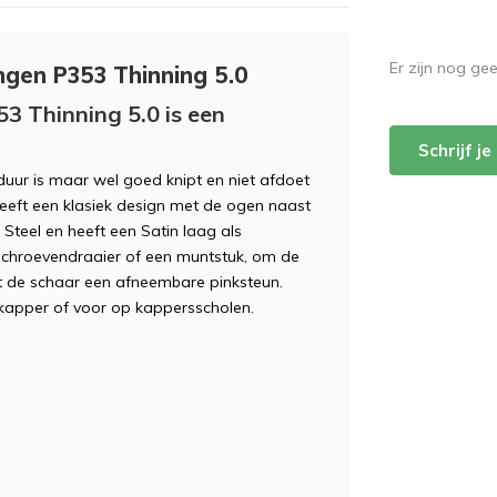
Er zijn nog ge
gen P353 Thinning 5.0
3 Thinning 5.0 is een
Schrijf j
duur is maar wel goed knipt en niet afdoet
heeft een klasiek design met de ogen naast
Steel en heeft een Satin laag als
 schroevendraaier of een muntstuk, om de
eft de schaar een afneembare pinksteun.
 kapper of voor op kappersscholen.