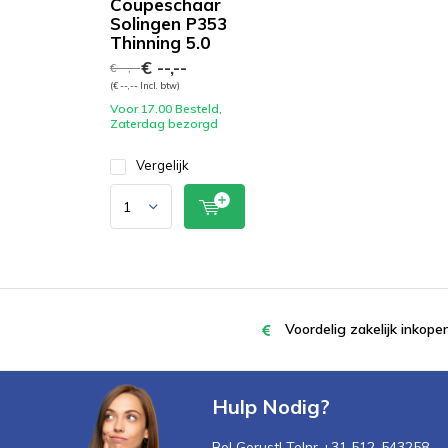
Coupeschaar
Solingen P353
Thinning 5.0
€ --,--
€ --,--
(€ --,-- Incl. btw)
Voor 17.00 Besteld,
Zaterdag bezorgd
Vergelijk
Voordelig zakelijk inkop
Hulp Nodig?
Bel Gerust! Telnr +31 512-543258