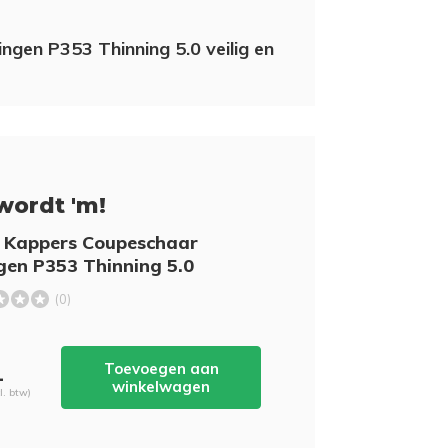
ngen P353 Thinning 5.0 veilig en
wordt 'm!
t Kappers Coupeschaar
gen P353 Thinning 5.0
(0)
Toevoegen aan
-
winkelwagen
cl. btw)