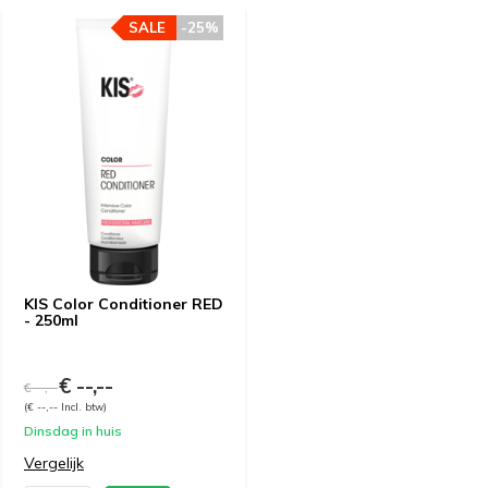
SALE
-25%
KIS Color Conditioner RED
- 250ml
€ --,--
€ --,--
(€ --,-- Incl. btw)
Dinsdag in huis
Vergelijk