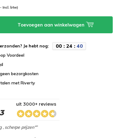
-- Incl. btw)
Toevoegen aan winkelwagen
0
0
:
2
4
:
3
9
erzonden? Je hebt nog:
koop Voordeel
gd
 geen bezorgkosten
talen met Riverty
uit 3000+ reviews
,3
g , scherpe prijzen"”