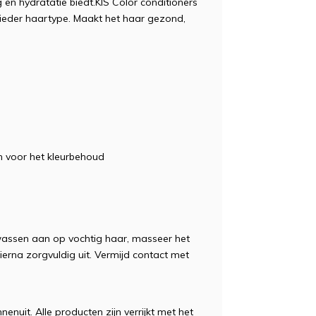
g en hydratatie biedt.KIS Color conditioners
ieder haartype. Maakt het haar gezond,
n voor het kleurbehoud
wassen aan op vochtig haar, masseer het
hierna zorgvuldig uit. Vermijd contact met
nenuit. Alle producten zijn verrijkt met het