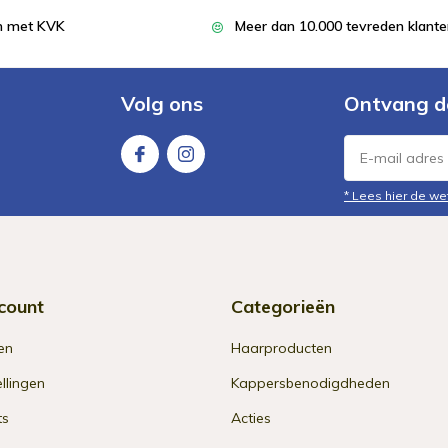
en met KVK
Meer dan 10.000 tevreden klant
Volg ons
Ontvang d
* Lees hier de we
count
Categorieën
en
Haarproducten
ellingen
Kappersbenodigdheden
ts
Acties