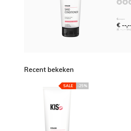
€ --,--
€ --,-
(€ --,-- In
Recent bekeken
SALE
-25%