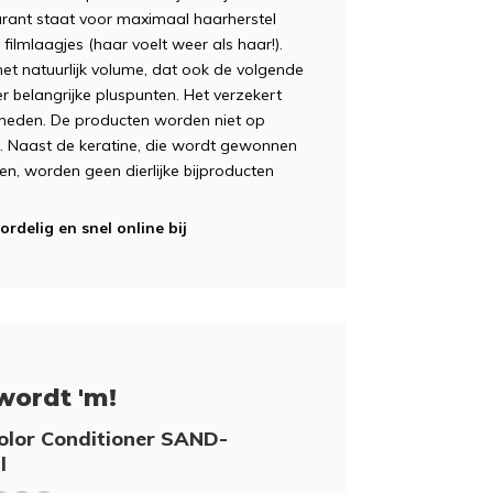
garant staat voor maximaal haarherstel
lmlaagjes (haar voelt weer als haar!).
met natuurlijk volume, dat ook de volgende
 belangrijke pluspunten. Het verzekert
kheden. De producten worden niet op
eu. Naast de keratine, die wordt gewonnen
n, worden geen dierlijke bijproducten
rdelig en snel online bij
wordt 'm!
olor Conditioner SAND-
l