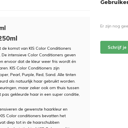
Gebruike
Er zijn nog ge
ml
 250ml
Schrijf j
t de komst van KIS Color Conditioners
n. De intensieve Color Conditioners geven
n ervoor dat de kleur weer fris wordt én
ren. KIS Color Conditioners zijn
pper, Pearl, Purple, Red, Sand. Alle tinten
urd als natuurlijk haar gebruikt worden.
kleuringen, maar zeker ook om thuis tussen
 pas gekleurde haar in een super conditie,
tensiveren de gewenste haarkleur en
S Color conditioners bevatten het
 wat diep tot in de haarschubben