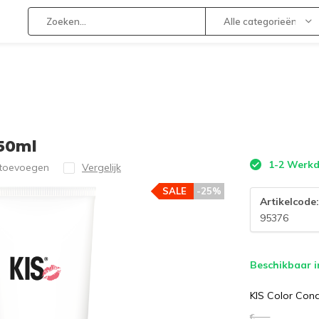
Alle categorieën
250ml
1-2 Werk
 toevoegen
Vergelijk
SALE
-25%
Artikelcode
95376
Beschikbaar i
KIS Color Cond
€--,--