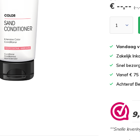
€ --,--
(--,
Vandaag v
Zakelijk In
Snel bezor
Vanaf € 75
Achteraf Be
9
““Snelle leverin