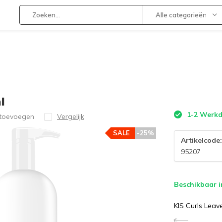
Alle categorieën
l
1-2 Werk
 toevoegen
Vergelijk
SALE
-25%
Artikelcode
95207
Beschikbaar i
KIS Curls Lea
€--,--