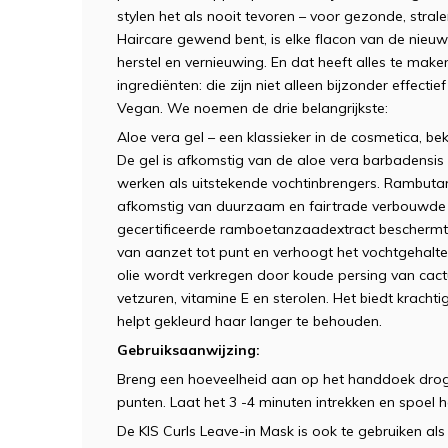
stylen het als nooit tevoren – voor gezonde, strale
Haircare gewend bent, is elke flacon van de nieuw
herstel en vernieuwing. En dat heeft alles te mak
ingrediënten: die zijn niet alleen bijzonder effectie
Vegan. We noemen de drie belangrijkste:
Aloe vera gel – een klassieker in de cosmetica, 
De gel is afkomstig van de aloe vera barbadensis
werken als uitstekende vochtinbrengers. Rambutan 
afkomstig van duurzaam en fairtrade verbouwde b
gecertificeerde ramboetanzaadextract beschermt he
van aanzet tot punt en verhoogt het vochtgehalte 
olie wordt verkregen door koude persing van cactu
vetzuren, vitamine E en sterolen. Het biedt krach
helpt gekleurd haar langer te behouden.
Gebruiksaanwijzing:
Breng een hoeveelheid aan op het handdoek droge
punten. Laat het 3 -4 minuten intrekken en spoel h
De KIS Curls Leave-in Mask is ook te gebruiken als 