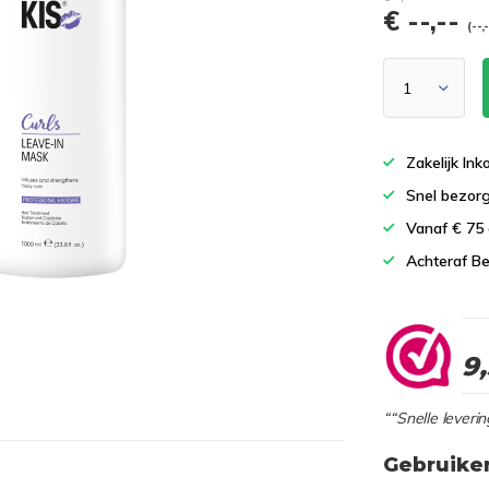
€ --,--
(--,
Zakelijk In
Snel bezor
Vanaf € 75
Achteraf Be
9
““Snelle leverin
Gebruike