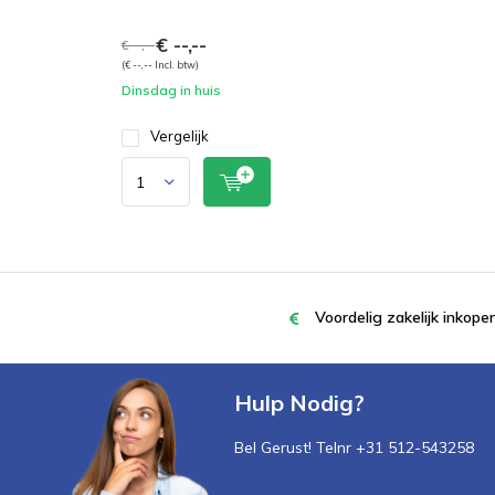
€ --,--
€ --,--
(€ --,-- Incl. btw)
Dinsdag in huis
Vergelijk
Voordelig zakelijk inkop
Hulp Nodig?
Bel Gerust! Telnr +31 512-543258