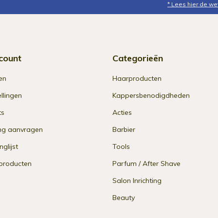
* Lees hier de we
count
Categorieën
en
Haarproducten
ellingen
Kappersbenodigdheden
ts
Acties
ng aanvragen
Barbier
nglijst
Tools
 producten
Parfum / After Shave
Salon Inrichting
Beauty