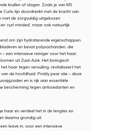
nde krullen of slagen. Zoals je van KIS
e Curls-lijn doordrenkt met de kracht van
en met de zorgvuldig uitgekozen
f en ‘curl minded’, maar ook natuurlijk
bekend om zijn hydraterende eigenschappen.
 bladeren en bevat polysachariden, die
– een intensieve reiniger voor het haar,
omen uit Zuid-Azië. Het biologisch
t haar tegen vervuiling, revitaliseert het
van de hoofdhuid. Prickly pear olie – deze
svijgzaden en is rijk aan essentiële
tige bescherming tegen antioxidanten en
 haar en verdeel het in de lengtes en
et daarna grondig uit.
een leave in, voor een intensieve