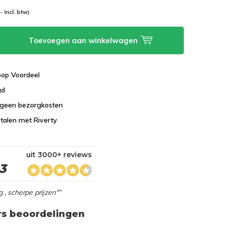
-- Incl. btw)
Toevoegen aan winkelwagen
koop Voordeel
gd
 geen bezorgkosten
talen met Riverty
uit 3000+ reviews
,3
g , scherpe prijzen"”
rs beoordelingen