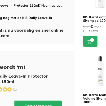
Leave-In Protector 150ml
? Neem gerust
KIS KeraContr
g nog met de KIS Daily Leave-In
Shampoo 100
€ --,--
€ --,--
 is nu voordelig en snel online
(--,-- Incl. btw)
o.com
wordt 'm!
aily Leave-In Protector
 150ml
(1)
KIS KeraClea
Volume Sham
300ml
Toevoegen aan