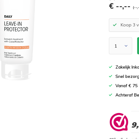
€ --,--
(--,
Koop 3 v
Zakelijk In
Snel bezor
Vanaf € 75
Achteraf Be
9