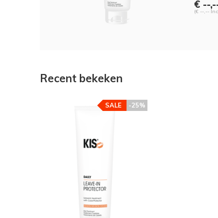
€ --,-
(€ --,-- In
Recent bekeken
SALE
-25%