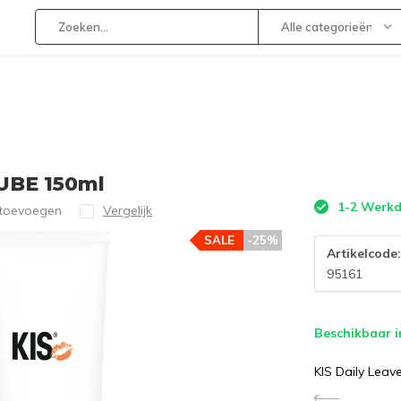
Alle categorieën
TUBE 150ml
1-2 Werk
 toevoegen
Vergelijk
SALE
-25%
Artikelcode
95161
Beschikbaar i
KIS Daily Leav
€--,--