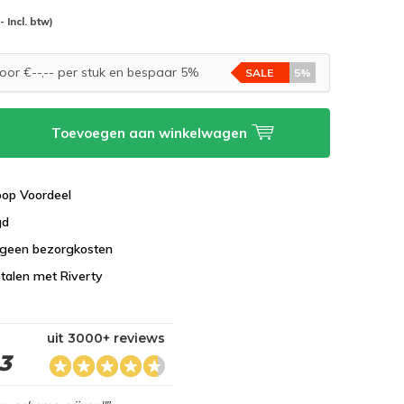
-- Incl. btw)
oor €--,-- per stuk en bespaar 5%
SALE
5%
Toevoegen aan winkelwagen
koop Voordeel
gd
 geen bezorgkosten
talen met Riverty
uit 3000+ reviews
,3