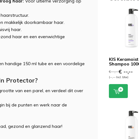
droog haar:
Voor ultieme verzorging op
 haarstructuur.
en makkelijk doorkambaar haar.
svrij haar.
zond haar en een evenwichtige
KIS Keramoist
 een handige 150 ml tube en een voordelige
Shampoo 100
€ --,--
€ --,--
(--,-- Incl. btw)
In Protector?
rootte van een parel, en verdeel dit over
n bij de punten en werk naar de
glad, gezond en glanzend haar!