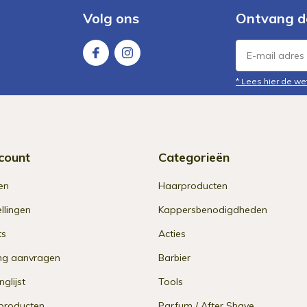
Volg ons
Ontvang d
* Lees hier de we
count
Categorieën
en
Haarproducten
ellingen
Kappersbenodigdheden
ts
Acties
ng aanvragen
Barbier
nglijst
Tools
 producten
Parfum / After Shave