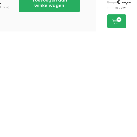
€ --,--
-
€ --,--
winkelwagen
cl. btw)
(--,-- Incl. btw)