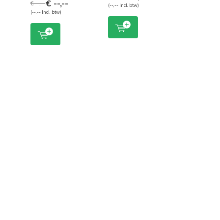
€ --,--
€ --,--
(--,-- Incl. btw)
(--,-- Incl. btw)