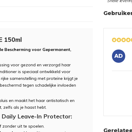
““Snelle leverin
Gebruike
BE 150ml
nde Bescherming voor Gepermanent,
AD
ssing voor gezond en verzorgd haar
nditioner is speciaal ontwikkeld voor
jke samenstelling met proteïne krijgt je
t beschermd tegen schadelijke invloeden
pluis en maakt het haar antistatisch en
, zelfs als je haast hebt.
 Daily Leave-In Protector:
 zonder uit te spoelen.
Gerelate