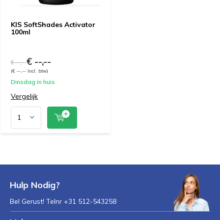
KIS SoftShades Activator
100ml
€ --,--
€ --,--
(€ --,-- Incl. btw)
Dinsdag in huis
Vergelijk
Hulp Nodig?
Bel Gerust! Telnr +31 512-543258