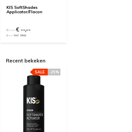
KIS SoftShades
Applicator/Flacon
€ --,--
€ --,--
(--,-- Incl. btw)
Recent bekeken
SALE
-25%