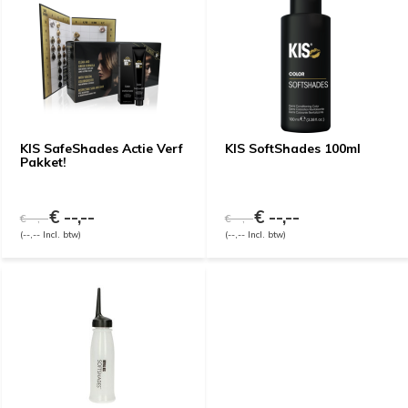
KIS SafeShades Actie Verf
KIS SoftShades 100ml
Pakket!
€ --,--
€ --,--
€ --,--
€ --,--
(--,-- Incl. btw)
(--,-- Incl. btw)