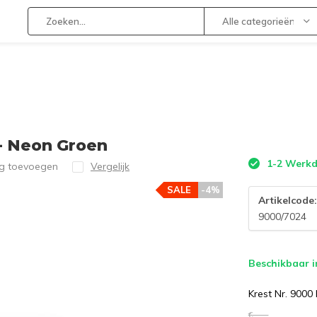
Alle categorieën
 - Neon Groen
1-2 Werk
ng toevoegen
Vergelijk
SALE
-4%
Artikelcode
9000/7024
Beschikbaar i
Krest Nr. 9000
€--,--