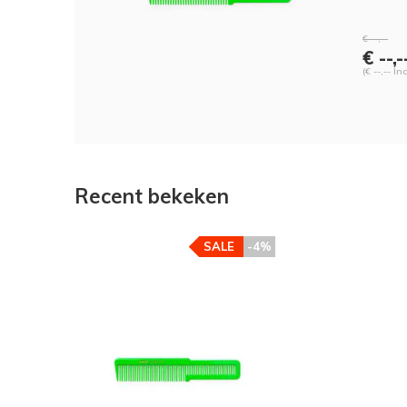
€ --,--
€ --,-
(€ --,-- In
Recent bekeken
SALE
-4%