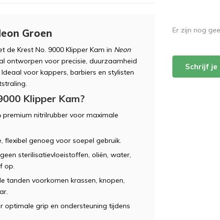
Er zijn nog ge
 Neon Groen
et de Krest No. 9000 Klipper Kam in
Neon
aal ontworpen voor precisie, duurzaamheid
Schrijf j
 Ideaal voor kappers, barbiers en stylisten
straling.
9000 Klipper Kam?
premium nitrilrubber voor maximale
 flexibel genoeg voor soepel gebruik.
een sterilisatievloeistoffen, oliën, water,
f op.
e tanden voorkomen krassen, knopen,
ar.
 optimale grip en ondersteuning tijdens