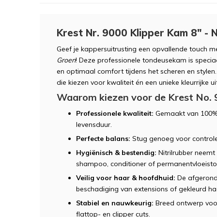
Krest Nr. 9000 Klipper Kam 8" -
Geef je kappersuitrusting een opvallende touch m
Groen
! Deze professionele tondeusekam is speci
en optimaal comfort tijdens het scheren en stylen.
die kiezen voor kwaliteit én een unieke kleurrijke uit
Waarom kiezen voor de Krest No. 
Professionele kwaliteit:
Gemaakt van 100% 
levensduur.
Perfecte balans:
Stug genoeg voor controle,
Hygiënisch & bestendig:
Nitrilrubber neemt g
shampoo, conditioner of permanentvloeisto
Veilig voor haar & hoofdhuid:
De afgerond
beschadiging van extensions of gekleurd ha
Stabiel en nauwkeurig:
Breed ontwerp voor
flattop- en clipper cuts.