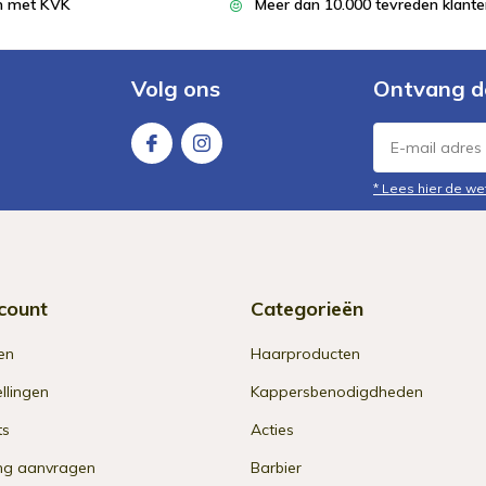
en met KVK
Meer dan 10.000 tevreden klant
Volg ons
Ontvang d
* Lees hier de we
count
Categorieën
en
Haarproducten
ellingen
Kappersbenodigdheden
ts
Acties
ng aanvragen
Barbier