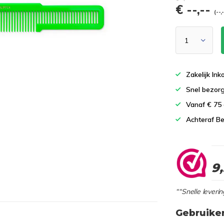
€ --,--
(--,
Zakelijk In
Snel bezor
Vanaf € 75
Achteraf Be
9
““Snelle leverin
Gebruike