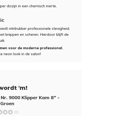
er dozijn in een chemisch inerte,
ic
edt nitrilrubber professionele stevigheid,
et knippen en scheren. Hierdoor blijft de
uik.
ammen voor de moderne professional.
ke neon look in de salon!
wordt 'm!
 Nr. 9000 Klipper Kam 8" -
 Groen
(0)