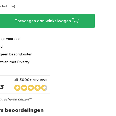
-- Incl. btw)
Toevoegen aan winkelwagen
koop Voordeel
gd
 geen bezorgkosten
talen met Riverty
uit 3000+ reviews
,3
g , scherpe prijzen"”
rs beoordelingen