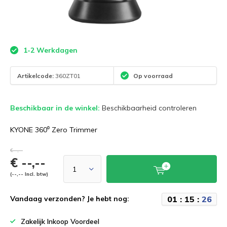
1-2 Werkdagen
Artikelcode:
360ZT01
Op voorraad
Beschikbaar in de winkel:
Beschikbaarheid controleren
KYONE 360⁰ Zero Trimmer
€--,--
€ --,--
(--,-- Incl. btw)
0
1
:
1
5
:
2
6
Vandaag verzonden? Je hebt nog:
Zakelijk Inkoop Voordeel