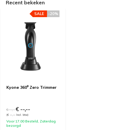
Recent bekeken
SALE
-20%
Kyone 360⁰ Zero Trimmer
€ --,--
€ --,--
(€ --,-- Incl. btw)
Voor 17.00 Besteld, Zaterdag
bezorgd