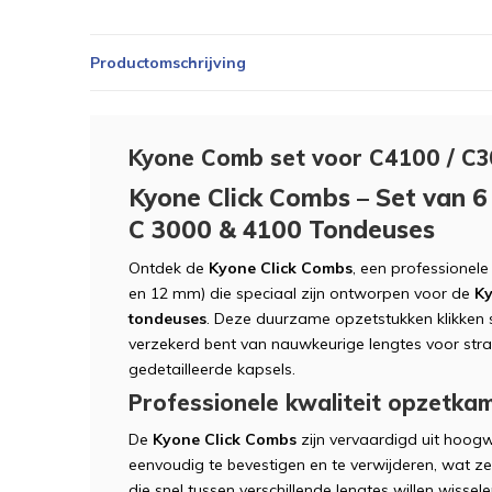
Productomschrijving
Kyone Comb set voor C4100 / C
Kyone Click Combs – Set van 
C 3000 & 4100 Tondeuses
Ontdek de
Kyone Click Combs
, een professionele
en 12 mm) die speciaal zijn ontworpen voor de
Ky
tondeuses
. Deze duurzame opzetstukken klikken s
verzekerd bent van nauwkeurige lengtes voor stra
gedetailleerde kapsels.
Professionele kwaliteit opzetk
De
Kyone Click Combs
zijn vervaardigd uit hoogw
eenvoudig te bevestigen en te verwijderen, wat z
die snel tussen verschillende lengtes willen wissel