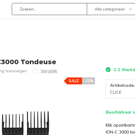
Alle categorieën
 C3000 Tondeuse
1-2 Werk
ing toevoegen
Vergelijk
SALE
-20%
Artikelcode
CLICK
Beschikbaar i
Klik opzetkamme
ION-C 3000 t