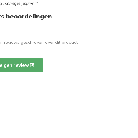
g , scherpe prijzen"”
rs beoordelingen
en reviews geschreven over dit product.
e eigen review