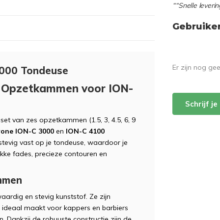
““Snelle leverin
Gebruike
Er zijn nog ge
3000 Tondeuse
6 Opzetkammen voor ION-
Schrijf j
 set van zes opzetkammen (1.5, 3, 4.5, 6, 9
one ION-C 3000
en
ION-C 4100
tevig vast op je tondeuse, waardoor je
kke fades, precieze contouren en
ammen
aardig en stevig kunststof. Ze zijn
e ideaal maakt voor kappers en barbiers
en. Dankzij de robuuste constructie zijn de