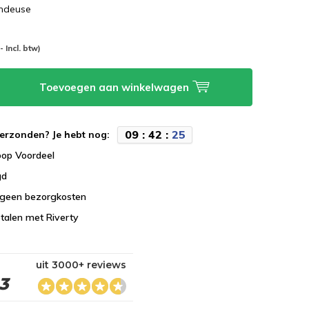
ondeuse
-- Incl. btw)
Toevoegen aan winkelwagen
0
9
:
4
2
:
2
4
erzonden? Je hebt nog:
koop Voordeel
gd
 geen bezorgkosten
talen met Riverty
uit 3000+ reviews
,3