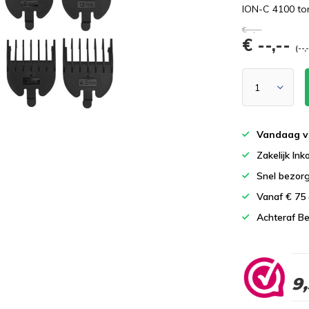
ION-C 4100 t
€--,--
€ --,--
(--,
Vandaag v
Zakelijk In
Snel bezor
Vanaf € 75
Achteraf Be
9