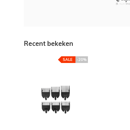
(€ --,-- In
Recent bekeken
SALE
-20%