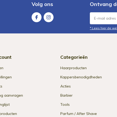
Volg ons
Ontvang d
* Lees hier de we
count
Categorieën
en
Haarproducten
ellingen
Kappersbenodigdheden
ts
Acties
ng aanvragen
Barbier
nglijst
Tools
 producten
Parfum / After Shave