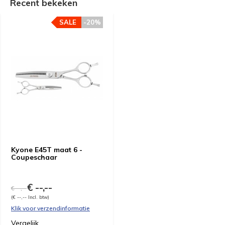
Recent bekeken
SALE
-20%
Kyone E45T maat 6 -
Coupeschaar
€ --,--
€ --,--
(€ --,-- Incl. btw)
Klik voor verzendinformatie
Vergelijk